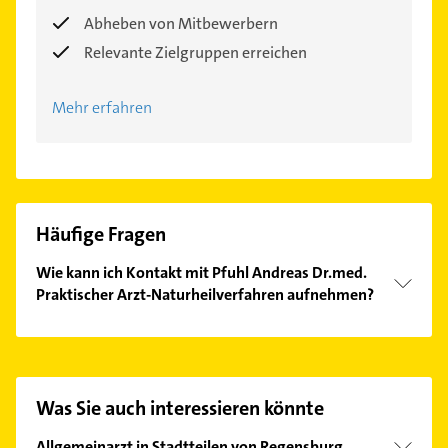
Abheben von Mitbewerbern
Relevante Zielgruppen erreichen
Mehr erfahren
Häufige Fragen
Wie kann ich Kontakt mit Pfuhl Andreas Dr.med.
Praktischer Arzt-Naturheilverfahren aufnehmen?
Es ist sehr einfach Kontakt mit Pfuhl Andreas
Dr.med. Praktischer Arzt-Naturheilverfahren
aufzunehmen. Einfach die passenden
Kontaktmöglichkeiten wie Adresse oder Mail in
Was Sie auch interessieren könnte
unserem Kontaktdaten-Bereich auswählen. Hier
finden Sie alle
Kontaktdaten
.
Allgemeinarzt in Stadtteilen von Regensburg