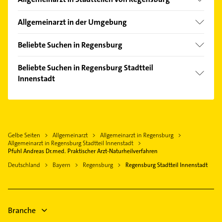
Burgweinting-Harting
Allgemeinarzt in der Umgebung
Großprüfening-Dechbetten-Königswiesen
Lappersdorf
Kasernenviertel
Beliebte Suchen in Regensburg
Pentling
Konradsiedlung-Wutzlhofen
Bestatter
Sinzing
Beliebte Suchen in Regensburg Stadtteil
Kumpfmühl-Ziegetsdorf-Neuprüll
Bauunternehmen
Innenstadt
Tegernheim
Ostenviertel
Heizung & Sanitär
Zeitlarn
Steuerberater
Reinhausen
Lüftungsanlagen
Barbing
Heizung & Sanitär
Weichs
Heizungsbauer
Neutraubling
Immobilien
Westenviertel
Heizungsfirmen
Gelbe Seiten
Allgemeinarzt
Allgemeinarzt in Regensburg
Donaustauf
Immobilienmakler
Allgemeinarzt in Regensburg Stadtteil Innenstadt
Zahnarzt
Bad Abbach
Zahnarzt
Pfuhl Andreas Dr.med. Praktischer Arzt-Naturheilverfahren
Rechtsanwalt
Wenzenbach
Rechtsanwalt
Deutschland
Bayern
Regensburg
Regensburg Stadtteil Innenstadt
Elektroinstallation
Physikalische Therapie
Elektriker
Physiotherapie
Krankengymnastik
Branche
Phoniatrie