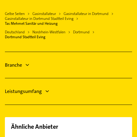
Kanalreinigung
Schwerte
Elektro Reparatur
Lütgendortmund
Rohrreinigung
Unna
Gelbe Seiten
Gasinstallateur
Gasinstallateur in Dortmund
Gartenbau & Landschaftsbau
Lichtendorf
Phoniatrie
Gasinstallateur in Dortmund Stadtteil Eving
Datteln
Lüftungsanlagen
Tas Mehmet Sanitär und Heizung
Lindenhorst
Logopädie
Werne
Heizungsbauer
Deutschland
Nordrhein-Westfalen
Dortmund
Marten
Putzfrau
Dortmund Stadtteil Eving
Selm
Heizungsfirmen
Mengede
Gebäudereinigung
Immobilien
Menglinghausen
Bauunternehmen
Immobilienmakler
Mitte
Branche
Putzfrau
Sölderholz
Schüren
Westerfilde
Leistungsumfang
Wickede
Ähnliche Anbieter