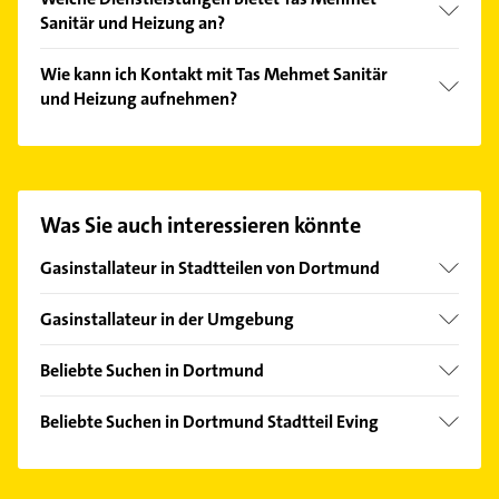
Sanitär und Heizung an?
Folgende Leistungen werden angeboten: Notdienst
Wie kann ich Kontakt mit Tas Mehmet Sanitär
und Badsanierung.
und Heizung aufnehmen?
Es ist sehr einfach Kontakt mit Tas Mehmet Sanitär
und Heizung aufzunehmen. Einfach die passenden
Kontaktmöglichkeiten wie Adresse oder Mail in
unserem Kontaktdaten-Bereich auswählen. Hier
Was Sie auch interessieren könnte
finden Sie alle
Kontaktdaten
.
Gasinstallateur in Stadtteilen von Dortmund
Aplerbeck
Gasinstallateur in der Umgebung
Asseln
Lünen
Berghofen
Beliebte Suchen in Dortmund
Waltrop
Dorstfeld
Elektroinstallation
Bergkamen
Beliebte Suchen in Dortmund Stadtteil Eving
Hörde
Elektriker
Castrop-Rauxel
Elektroinstallation
Hombruch
Elektro Reparatur
Kamen
Elektriker
Körne