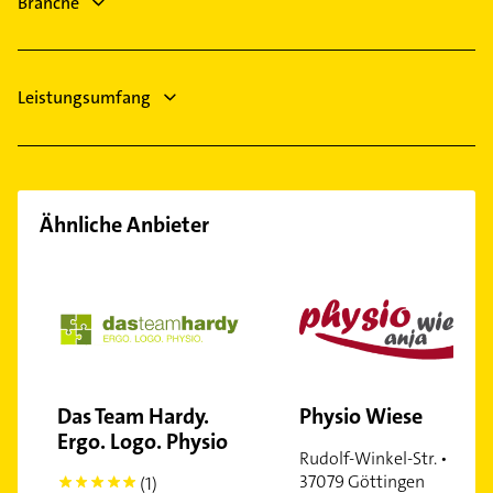
Nörten-Hardenberg
Branche
Northeim
Herzberg am Harz
Osterode am Harz
Leistungsumfang
Ähnliche Anbieter
Das Team Hardy.
Physio Wiese
Ergo. Logo. Physio
Rudolf-Winkel-Str. •
37079 Göttingen
(1)
5