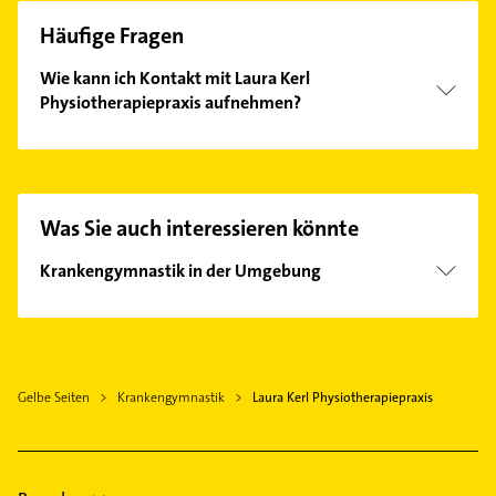
Häufige Fragen
Wie kann ich Kontakt mit Laura Kerl
Physiotherapiepraxis aufnehmen?
Es ist sehr einfach Kontakt mit Laura Kerl
Physiotherapiepraxis aufzunehmen. Einfach die
passenden Kontaktmöglichkeiten wie Adresse oder
Mail in unserem Kontaktdaten-Bereich auswählen.
Was Sie auch interessieren könnte
Hier finden Sie alle
Kontaktdaten
.
Krankengymnastik in der Umgebung
Gieboldehausen
Gleichen
Duderstadt
Gelbe Seiten
Krankengymnastik
Laura Kerl Physiotherapiepraxis
Bovenden
Hattorf am Harz
Göttingen