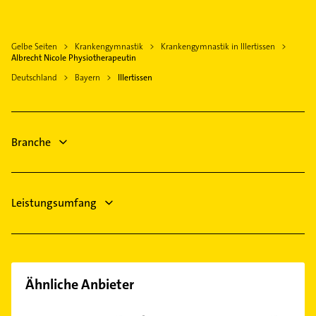
Logopädie
Weißenhorn
Elektroinstallation
Senden Iller
Gelbe Seiten
Krankengymnastik
Krankengymnastik in Illertissen
Elektriker
Schwendi
Albrecht Nicole Physiotherapeutin
Elektro Reparatur
Illerkirchberg
Deutschland
Bayern
Illertissen
Ärztehaus
Pfaffenhofen an der Roth
Hausarzt
Laupheim
Allgemeinarzt
Babenhausen Schwaben
Branche
Arzt
Maler
Leistungsumfang
Ähnliche Anbieter