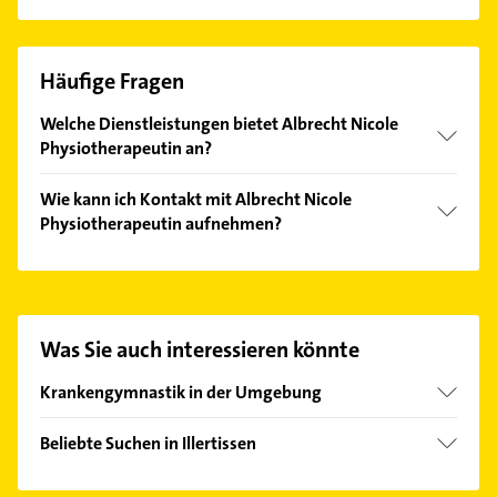
Häufige Fragen
Welche Dienstleistungen bietet Albrecht Nicole
Physiotherapeutin an?
Folgende Leistungen werden angeboten:
Wie kann ich Kontakt mit Albrecht Nicole
Lymphdrainage, krankengymnastik, Physiotherapie
Physiotherapeutin aufnehmen?
und manuelle Therapie.
Es ist sehr einfach Kontakt mit Albrecht Nicole
Physiotherapeutin aufzunehmen. Einfach die
passenden Kontaktmöglichkeiten wie Adresse oder
Mail in unserem Kontaktdaten-Bereich auswählen.
Was Sie auch interessieren könnte
Hier finden Sie alle
Kontaktdaten
.
Krankengymnastik in der Umgebung
Dietenheim
Beliebte Suchen in Illertissen
Vöhringen Iller
Phoniatrie
Buch bei Illertissen