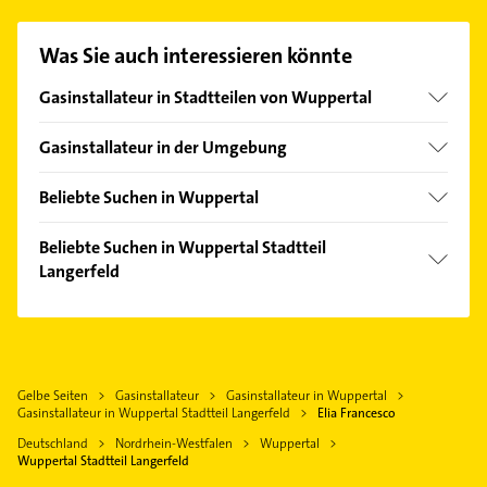
Kontaktmöglichkeiten wie Adresse oder Mail in
unserem Kontaktdaten-Bereich auswählen. Hier
Was Sie auch interessieren könnte
finden Sie alle
Kontaktdaten
.
Gasinstallateur in Stadtteilen von Wuppertal
Barmen
Gasinstallateur in der Umgebung
Cronenberg
Schwelm
Elberfeld
Beliebte Suchen in Wuppertal
Gevelsberg
Ronsdorf
Kanalreinigung
Ennepetal
Beliebte Suchen in Wuppertal Stadtteil
Vohwinkel
Elektroinstallation
Langerfeld
Sprockhövel
Elektriker
Remscheid
Elektroinstallation
Elektro Reparatur
Radevormwald
Elektriker
Rohrreinigung
Wülfrath
Elektro Reparatur
Immobilien
Gelbe Seiten
Gasinstallateur
Gasinstallateur in Wuppertal
Hattingen Ruhr
Immobilien
Gasinstallateur in Wuppertal Stadtteil Langerfeld
Elia Francesco
Immobilienmakler
Wermelskirchen
Immobilienmakler
Deutschland
Nordrhein-Westfalen
Wuppertal
Bauunternehmen
Velbert
Gartenbau & Landschaftsbau
Wuppertal Stadtteil Langerfeld
Bestatter