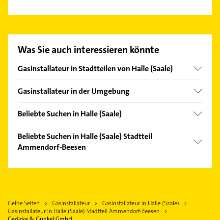
Es ist sehr einfach Kontakt mit Gedicke & Gunkel
GmbH aufzunehmen. Einfach die passenden
Kontaktmöglichkeiten wie Adresse oder Mail in
unserem Kontaktdaten-Bereich auswählen. Hier
Was Sie auch interessieren könnte
finden Sie alle
Kontaktdaten
.
Gasinstallateur in Stadtteilen von Halle (Saale)
Innenstadt
Gasinstallateur in der Umgebung
Schkopau
Beliebte Suchen in Halle (Saale)
Bad Dürrenberg
Rohrreinigung
Schkeuditz
Beliebte Suchen in Halle (Saale) Stadtteil
Elektroinstallation
Ammendorf-Beesen
Mücheln (Geiseltal)
Elektriker
Markranstädt
Elektroinstallation
Elektro Reparatur
Südliches Anhalt
Elektriker
Fensterbauer
Weißenfels Sachsen Anhalt
Elektro Reparatur
Fenster
Gelbe Seiten
Gasinstallateur
Gasinstallateur in Halle (Saale)
Delitzsch
Zahnarzt
Gasinstallateur in Halle (Saale) Stadtteil Ammendorf-Beesen
Zahnarzt
Leipzig
Bauunternehmen
Gedicke & Gunkel GmbH