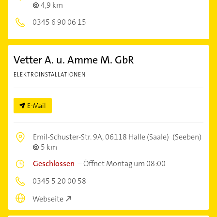
4,9 km
0345 6 90 06 15
Vetter A. u. Amme M. GbR
ELEKTROINSTALLATIONEN
E-Mail
Emil-Schuster-Str. 9A,
06118 Halle (Saale)
(Seeben)
5 km
Geschlossen
–
Öffnet Montag um 08:00
0345 5 20 00 58
Webseite