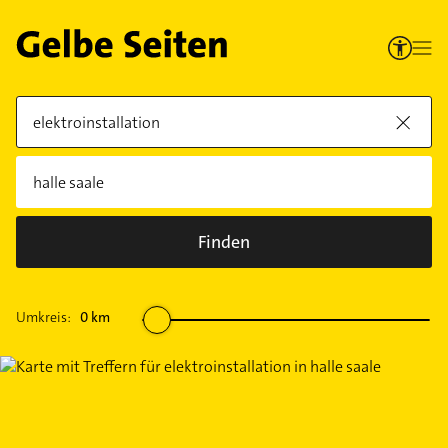
Finden
Umkreis:
0
km