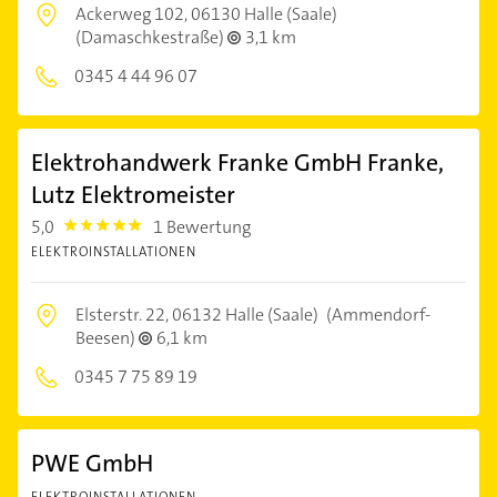
Ackerweg 102,
06130 Halle (Saale)
(Damaschkestraße)
3,1 km
0345 4 44 96 07
Elektrohandwerk Franke GmbH Franke,
Lutz Elektromeister
5,0
1 Bewertung
5.0
ELEKTROINSTALLATIONEN
Elsterstr. 22,
06132 Halle (Saale)
(Ammendorf-
Beesen)
6,1 km
0345 7 75 89 19
PWE GmbH