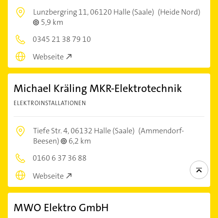
Lunzbergring 11,
06120 Halle (Saale)
(Heide Nord)
5,9 km
0345 21 38 79 10
Webseite
Michael Kräling MKR-Elektrotechnik
ELEKTROINSTALLATIONEN
Tiefe Str. 4,
06132 Halle (Saale)
(Ammendorf-
Beesen)
6,2 km
0160 6 37 36 88
Webseite
MWO Elektro GmbH