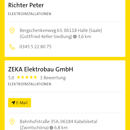
Richter Peter
ELEKTROINSTALLATIONEN
Bergschenkenweg 63,
06118 Halle (Saale)
(Gottfried-Keller-Siedlung)
3,6 km
0345 5 22 80 75
ZEKA Elektrobau GmbH
5,0
1 Bewertung
5.0
ELEKTROINSTALLATIONEN
E-Mail
Bahnhofstraße 35A,
06184 Kabelsketal
(Zwintschöna)
6,8 km