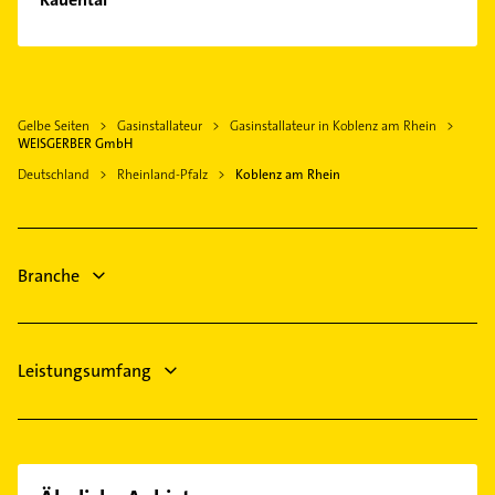
Neuwied
Elektriker
Boppard
Phoniatrie
Elektro Reparatur
Plaidt
Logopädie
Rohrreinigung
Nassau Lahn
Zahnarzt
Zahnarzt
Gelbe Seiten
Gasinstallateur
Gasinstallateur in Koblenz am Rhein
Polch
Steuerberater
WEISGERBER GmbH
Phoniatrie
Mendig
Physikalische Therapie
Deutschland
Rheinland-Pfalz
Koblenz am Rhein
Logopädie
Physiotherapie
Immobilien
Krankengymnastik
Immobilienmakler
Arzt
Branche
Rechtsanwalt
Putzfrau
Leistungsumfang