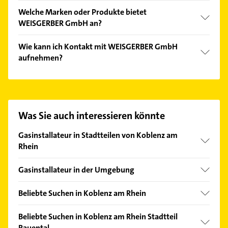
Folgende Leistungen werden angeboten:
Welche Marken oder Produkte bietet
Badsanierung, Farbgestaltung, Rohrreinigung und
WEISGERBER GmbH an?
Sanitärinstallationen.
Das Angebot umfasst unter anderem Bodenbeläge,
Wie kann ich Kontakt mit WEISGERBER GmbH
Elektro, Heizung, Klima und Lüftung.
aufnehmen?
Es ist sehr einfach Kontakt mit WEISGERBER GmbH
aufzunehmen. Einfach die passenden
Kontaktmöglichkeiten wie Adresse oder Mail in
unserem Kontaktdaten-Bereich auswählen. Hier
Was Sie auch interessieren könnte
finden Sie alle
Kontaktdaten
.
Gasinstallateur in Stadtteilen von Koblenz am
Rhein
Arenberg
Gasinstallateur in der Umgebung
Arzheim
Lahnstein
Güls
Beliebte Suchen in Koblenz am Rhein
Bendorf Rhein
Lützel
Kanalreinigung
Braubach
Beliebte Suchen in Koblenz am Rhein Stadtteil
Süd
Elektroinstallation
Rauental