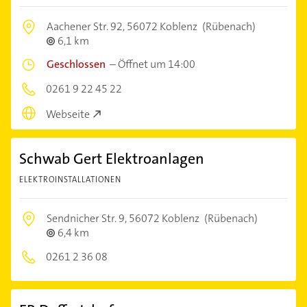
Aachener Str. 92,
56072 Koblenz
(Rübenach)
6,1 km
Geschlossen
–
Öffnet um 14:00
0261 9 22 45 22
Webseite
Schwab Gert Elektroanlagen
ELEKTROINSTALLATIONEN
Sendnicher Str. 9,
56072 Koblenz
(Rübenach)
6,4 km
0261 2 36 08