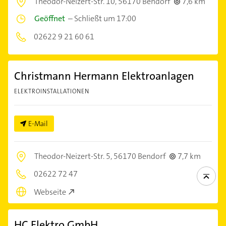
Theodor-Neizert-Str. 10,
56170 Bendorf
7,6 km
Geöffnet
–
Schließt um 17:00
02622 9 21 60 61
Christmann Hermann Elektroanlagen
ELEKTROINSTALLATIONEN
E-Mail
Theodor-Neizert-Str. 5,
56170 Bendorf
7,7 km
02622 72 47
Webseite
HC Elektro GmbH