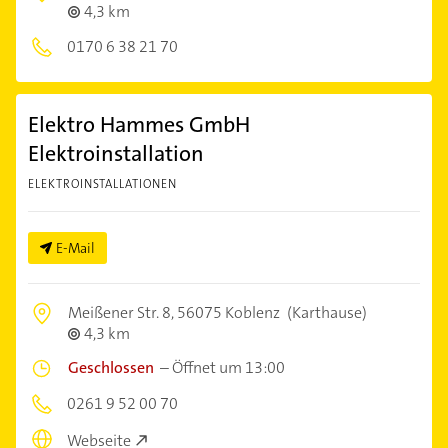
4,3 km
0170 6 38 21 70
Elektro Hammes GmbH
Elektroinstallation
ELEKTROINSTALLATIONEN
E-Mail
Meißener Str. 8,
56075 Koblenz
(Karthause)
4,3 km
Geschlossen
–
Öffnet um 13:00
0261 9 52 00 70
Webseite