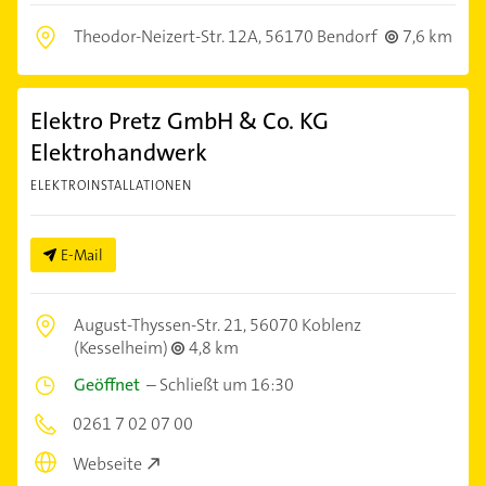
Theodor-Neizert-Str. 12A,
56170 Bendorf
7,6 km
Elektro Pretz GmbH & Co. KG
Elektrohandwerk
ELEKTROINSTALLATIONEN
E-Mail
August-Thyssen-Str. 21,
56070 Koblenz
(Kesselheim)
4,8 km
Geöffnet
–
Schließt um 16:30
0261 7 02 07 00
Webseite