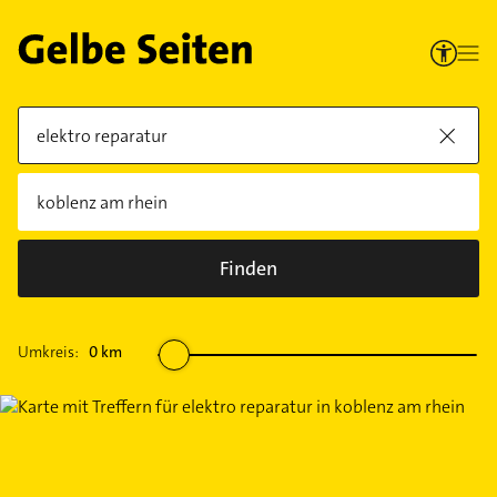
Finden
Umkreis:
0
km