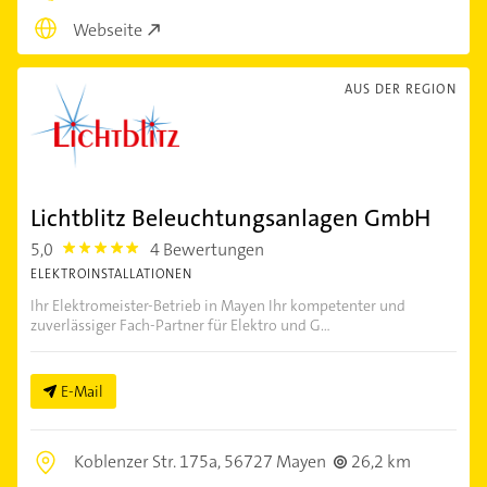
Webseite
AUS DER REGION
Lichtblitz Beleuchtungsanlagen GmbH
5,0
4 Bewertungen
5.0
ELEKTROINSTALLATIONEN
Ihr Elektromeister-Betrieb in Mayen Ihr kompetenter und
zuverlässiger Fach-Partner für Elektro und G...
E-Mail
Koblenzer Str. 175a,
56727 Mayen
26,2 km