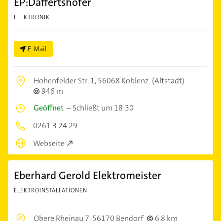
EP:Daffertshofer
ELEKTRONIK
E-Mail
Hohenfelder Str. 1,
56068 Koblenz
(Altstadt)
946 m
Geöffnet
–
Schließt um 18:30
0261 3 24 29
Webseite
Eberhard Gerold Elektromeister
ELEKTROINSTALLATIONEN
Obere Rheinau 7,
56170 Bendorf
6,8 km