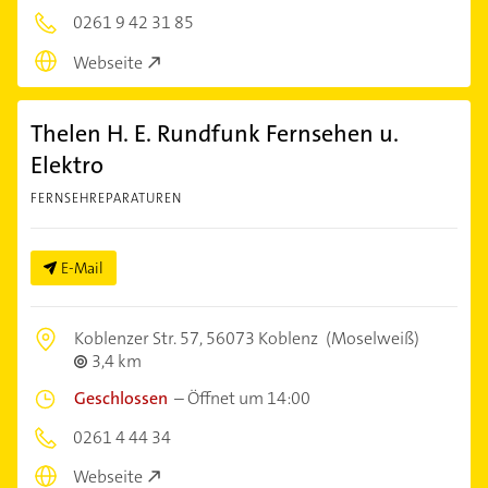
0261 9 42 31 85
Webseite
Thelen H. E. Rundfunk Fernsehen u.
Elektro
FERNSEHREPARATUREN
E-Mail
Koblenzer Str. 57,
56073 Koblenz
(Moselweiß)
3,4 km
Geschlossen
–
Öffnet um 14:00
0261 4 44 34
Webseite