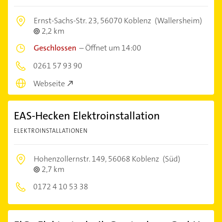
Ernst-Sachs-Str. 23,
56070 Koblenz
(Wallersheim)
2,2 km
Geschlossen
–
Öffnet um 14:00
0261 57 93 90
Webseite
EAS-Hecken Elektroinstallation
ELEKTROINSTALLATIONEN
Hohenzollernstr. 149,
56068 Koblenz
(Süd)
2,7 km
0172 4 10 53 38