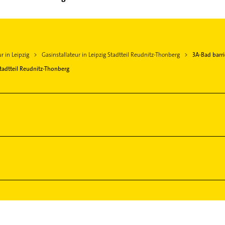
r in Leipzig
Gasinstallateur in Leipzig Stadtteil Reudnitz-Thonberg
3A-Bad barr
Stadtteil Reudnitz-Thonberg