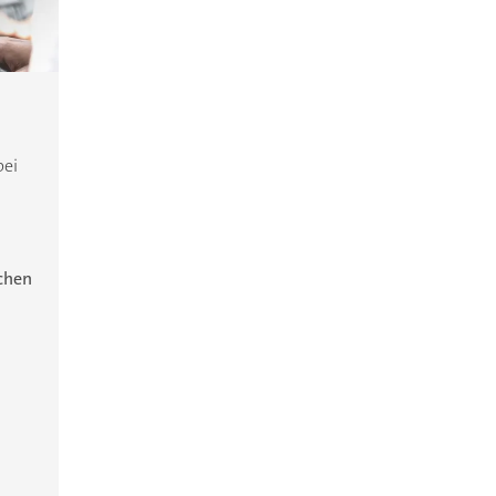
bei
ichen