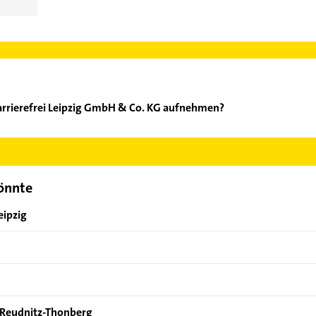
arrierefrei Leipzig GmbH & Co. KG aufnehmen?
-Bad barrierefrei Leipzig GmbH & Co. KG aufzunehmen. Einfach di
ontaktdaten-Bereich auswählen. Hier finden Sie alle
Kontaktdate
könnte
eipzig
il Reudnitz-Thonberg