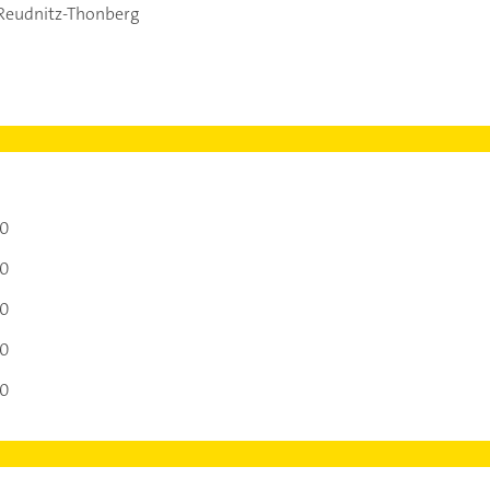
-Reudnitz-Thonberg
00
00
00
00
00