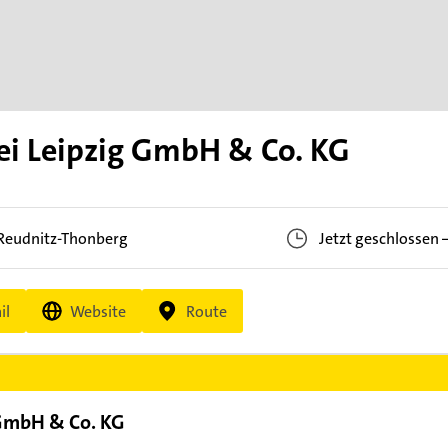
rei Leipzig GmbH & Co. KG
-Reudnitz-Thonberg
Jetzt geschlossen
il
Website
Route
 GmbH & Co. KG