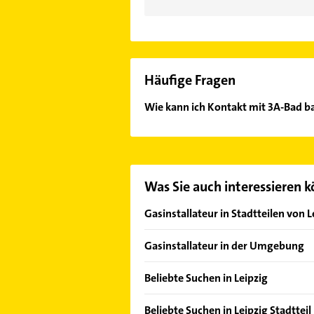
Häufige Fragen
Wie kann ich Kontakt mit 3A-Bad b
Es ist sehr einfach Kontakt mit 3A
wie Adresse oder Mail in unserem K
Was Sie auch interessieren 
Gasinstallateur in Stadtteilen von L
Althen-Kleinpösna
Gasinstallateur in der Umgebung
Böhlitz-Ehrenberg
Markkleeberg
Baalsdorf
Beliebte Suchen in Leipzig
Taucha bei Leipzig
Burghausen-Rückmarsdorf
Elektroinstallation
Borsdorf
Beliebte Suchen in Leipzig Stadtte