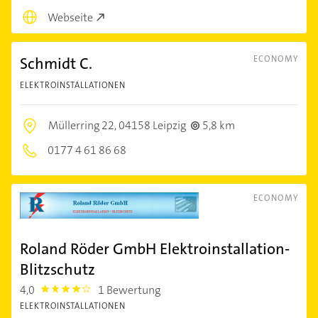
Webseite
Schmidt C.
ECONOMY
ELEKTROINSTALLATIONEN
Müllerring 22,
04158 Leipzig
5,8 km
0177 4 61 86 68
ECONOMY
Roland Röder GmbH Elektroinstallation-
Blitzschutz
4,0
1 Bewertung
4.0
ELEKTROINSTALLATIONEN