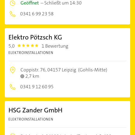
Geöffnet
–
Schließt um 14:30
0341 6 99 23 58
Elektro Pötzsch KG
5,0
1 Bewertung
5.0
ELEKTROINSTALLATIONEN
Coppistr. 76,
04157 Leipzig
(Gohlis-Mitte)
2,7 km
0341 9 12 60 95
HSG Zander GmbH
ELEKTROINSTALLATIONEN