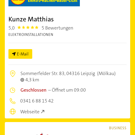
Kunze Matthias
5,0
5 Bewertungen
5.0
ELEKTROINSTALLATIONEN
E-Mail
Sommerfelder Str. 83,
04316 Leipzig
(Mölkau)
4,3 km
Geschlossen
–
Öffnet um 09:00
0341 6 88 15 42
Webseite
BUSINESS