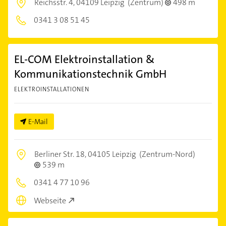
Reichsstr. 4,
04109 Leipzig
(Zentrum)
498 m
0341 3 08 51 45
EL-COM Elektroinstallation &
Kommunikationstechnik GmbH
ELEKTROINSTALLATIONEN
E-Mail
Berliner Str. 18,
04105 Leipzig
(Zentrum-Nord)
539 m
0341 4 77 10 96
Webseite