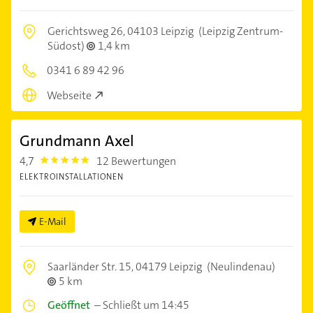
Gerichtsweg 26,
04103 Leipzig
(Leipzig Zentrum-
Südost)
1,4 km
0341 6 89 42 96
Webseite
Grundmann Axel
4,7
12 Bewertungen
4.7000003
ELEKTROINSTALLATIONEN
E-Mail
Saarländer Str. 15,
04179 Leipzig
(Neulindenau)
5 km
Geöffnet
–
Schließt um 14:45