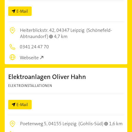
E-Mail
Heiterblickstr. 42,
04347 Leipzig
(Schönefeld-
Abtnaundorf)
4,7 km
0341 24 47 70
Webseite
Elektroanlagen Oliver Hahn
ELEKTROINSTALLATIONEN
E-Mail
Poetenweg 5,
04155 Leipzig
(Gohlis-Süd)
1,6 km