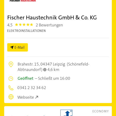
Fischer Haustechnik GmbH & Co. KG
4,5
2 Bewertungen
4.5
ELEKTROINSTALLATIONEN
E-Mail
Brahestr. 15,
04347 Leipzig
(Schönefeld-
Abtnaundorf)
4,6 km
Geöffnet
–
Schließt um 16:00
0341 2 32 34 62
Webseite
ECONOMY