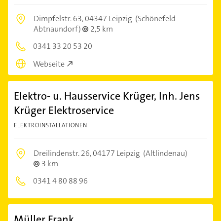
Dimpfelstr. 63,
04347 Leipzig
(Schönefeld-
Abtnaundorf)
2,5 km
0341 33 20 53 20
Webseite
Elektro- u. Hausservice Krüger, Inh. Jens
Krüger Elektroservice
ELEKTROINSTALLATIONEN
Dreilindenstr. 26,
04177 Leipzig
(Altlindenau)
3 km
0341 4 80 88 96
Müller Frank