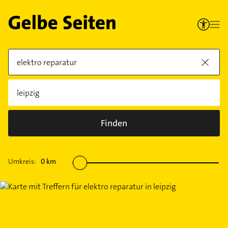
Finden
Umkreis:
0
km