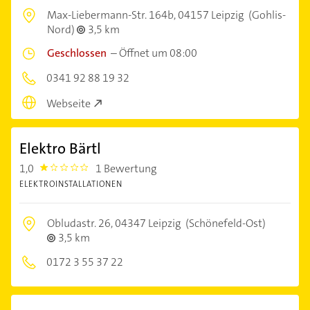
Max-Liebermann-Str. 164b,
04157 Leipzig
(Gohlis-
Nord)
3,5 km
Geschlossen
–
Öffnet um 08:00
0341 92 88 19 32
Webseite
Elektro Bärtl
1,0
1 Bewertung
1.0
ELEKTROINSTALLATIONEN
Obludastr. 26,
04347 Leipzig
(Schönefeld-Ost)
3,5 km
0172 3 55 37 22