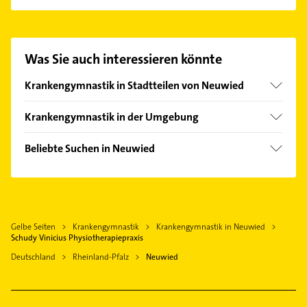
Es ist sehr einfach Kontakt mit Schudy Vinicius
Physiotherapiepraxis aufzunehmen. Einfach die
passenden Kontaktmöglichkeiten wie Adresse oder
Mail in unserem Kontaktdaten-Bereich auswählen.
Was Sie auch interessieren könnte
Hier finden Sie alle
Kontaktdaten
.
Krankengymnastik in Stadtteilen von Neuwied
Feldkirchen
Krankengymnastik in der Umgebung
Heimbach-Weis
Weißenthurm
Niederbieber
Beliebte Suchen in Neuwied
Urmitz Rhein
Phoniatrie
Kettig bei Koblenz
Logopädie
Andernach
Schreiner
Mülheim-Kärlich
Gelbe Seiten
Krankengymnastik
Krankengymnastik in Neuwied
Kanalreinigung
Bendorf Rhein
Schudy Vinicius Physiotherapiepraxis
Gartenbau & Landschaftsbau
Plaidt
Deutschland
Rheinland-Pfalz
Neuwied
Klempner
Kruft
Gasinstallateur
Vallendar