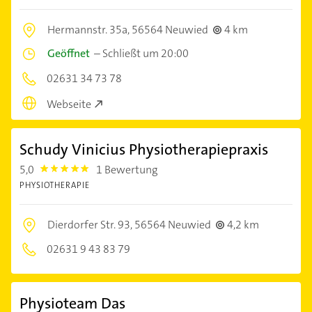
Hermannstr. 35a,
56564 Neuwied
4 km
Geöffnet
–
Schließt um 20:00
02631 34 73 78
Webseite
Schudy Vinicius Physiotherapiepraxis
5,0
1 Bewertung
5.0
PHYSIOTHERAPIE
Dierdorfer Str. 93,
56564 Neuwied
4,2 km
02631 9 43 83 79
Physioteam Das