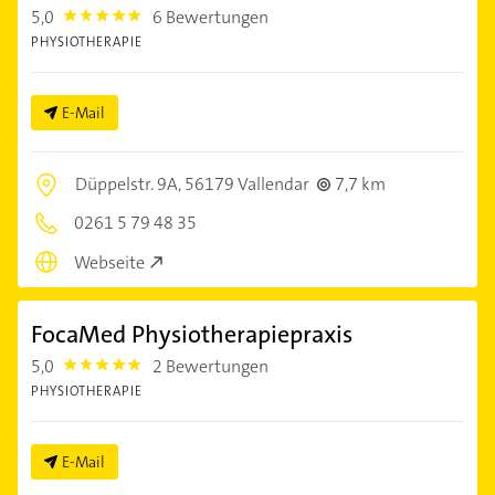
5,0
6 Bewertungen
5.0
PHYSIOTHERAPIE
E-Mail
Düppelstr. 9A,
56179 Vallendar
7,7 km
0261 5 79 48 35
Webseite
FocaMed Physiotherapiepraxis
5,0
2 Bewertungen
5.0
PHYSIOTHERAPIE
E-Mail