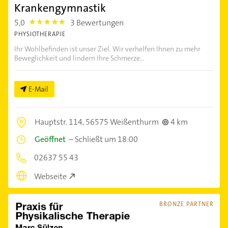
Krankengymnastik
5,0
3 Bewertungen
5.0
PHYSIOTHERAPIE
Ihr Wohlbefinden ist unser Ziel. Wir verhelfen Ihnen zu mehr
Beweglichkeit und lindern Ihre Schmerze...
E-Mail
Hauptstr. 114,
56575 Weißenthurm
4 km
Geöffnet
–
Schließt um 18:00
02637 55 43
Webseite
BRONZE PARTNER