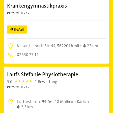
Krankengymnastikpraxis
PHYSIOTHERAPIE
E-Mail
Kaiser-Heinrich-Str. 44,
56220 Urmitz
234 m
02630 75 11
Laufs Stefanie Physiotherapie
5,0
1 Bewertung
5.0
PHYSIOTHERAPIE
Kurfürstenstr. 94,
56218 Mülheim-Kärlich
3,3 km