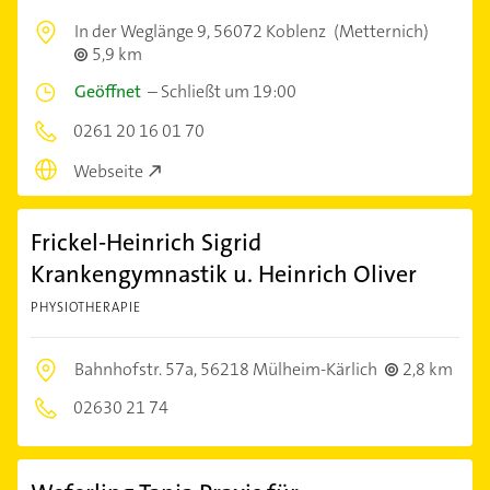
In der Weglänge 9,
56072 Koblenz
(Metternich)
5,9 km
Geöffnet
–
Schließt um 19:00
0261 20 16 01 70
Webseite
Frickel-Heinrich Sigrid
Krankengymnastik u. Heinrich Oliver
PHYSIOTHERAPIE
Bahnhofstr. 57a,
56218 Mülheim-Kärlich
2,8 km
02630 21 74