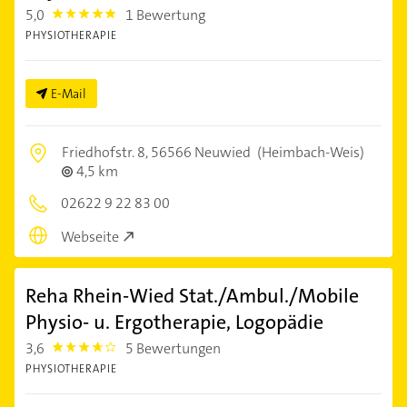
5,0
1 Bewertung
5.0
PHYSIOTHERAPIE
E-Mail
Friedhofstr. 8,
56566 Neuwied
(Heimbach-Weis)
4,5 km
02622 9 22 83 00
Webseite
Reha Rhein-Wied Stat./Ambul./Mobile
Physio- u. Ergotherapie, Logopädie
3,6
5 Bewertungen
3.6000001
PHYSIOTHERAPIE