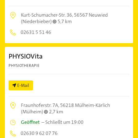
Kurt-Schumacher-Str. 36,
56567 Neuwied
(Niederbieber)
5,7 km
02631 5 51 46
PHYSIOVita
PHYSIOTHERAPIE
E-Mail
Fraunhoferstr. 7A,
56218 Mülheim-Kärlich
(Mülheim)
2,7 km
Geöffnet
–
Schließt um 19:00
02630 9 62 07 76