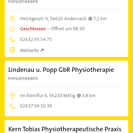
PHYSIOTHERAPIE
Heintgesstr. 6,
56626 Andernach
7,2 km
Geschlossen
–
Öffnet um 08:30
02632 93 54 75
Webseite
Lindenau u. Popp GbR Physiotherapie
PHYSIOTHERAPIE
Im Kleinflur 6,
56220 Kettig
3,8 km
02637 94 10 39
Kern Tobias Physiotherapeutische Praxis