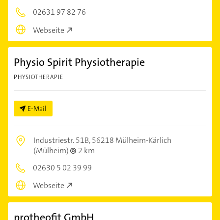
02631 97 82 76
Webseite
Physio Spirit Physiotherapie
PHYSIOTHERAPIE
E-Mail
Industriestr. 51B,
56218 Mülheim-Kärlich
(Mülheim)
2 km
02630 5 02 39 99
Webseite
protheofit GmbH