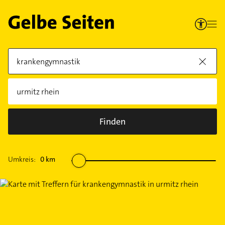
Finden
Umkreis:
0
km