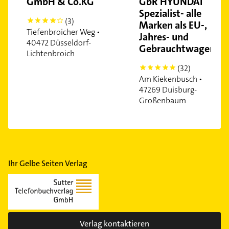
GmbH & Co.KG
GbR HYUNDAI
Spezialist- alle
(3)
4
Marken als EU-,
Tiefenbroicher Weg •
Jahres- und
40472 Düsseldorf-
Gebrauchtwagen
Lichtenbroich
(32)
5
Am Kiekenbusch •
47269 Duisburg-
Großenbaum
Ihr Gelbe Seiten Verlag
Verlag kontaktieren