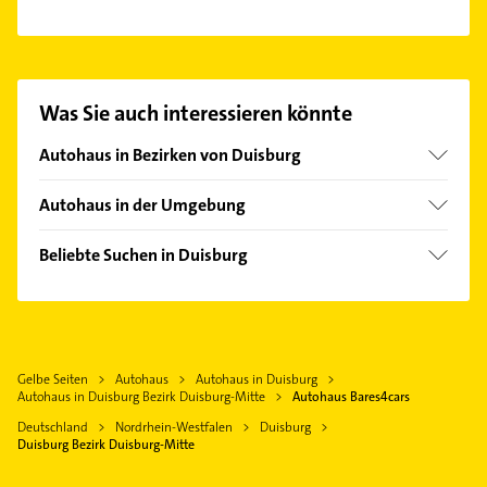
Es ist sehr einfach Kontakt mit Autohaus Bares4cars
aufzunehmen. Einfach die passenden
Kontaktmöglichkeiten wie Adresse oder Mail in
unserem Kontaktdaten-Bereich auswählen. Hier
Was Sie auch interessieren könnte
finden Sie alle
Kontaktdaten
.
Autohaus in Bezirken von Duisburg
Bezirk Duisburg-Süd
Autohaus in der Umgebung
Bezirk Hamborn
Mülheim an der Ruhr
Bezirk Homberg
Beliebte Suchen in Duisburg
Oberhausen Rheinland
Bezirk Meiderich
Lackiererei
Moers
Bezirk Rheinhausen
Maler
Ratingen
Bezirk Walsum
Schreiner
Neukirchen-Vluyn
Gelbe Seiten
Autohaus
Autohaus in Duisburg
Elektroinstallation
Krefeld
Autohaus in Duisburg Bezirk Duisburg-Mitte
Autohaus Bares4cars
Elektriker
Dinslaken
Deutschland
Nordrhein-Westfalen
Duisburg
Elektro Reparatur
Duisburg Bezirk Duisburg-Mitte
Bottrop
Zahnarzt