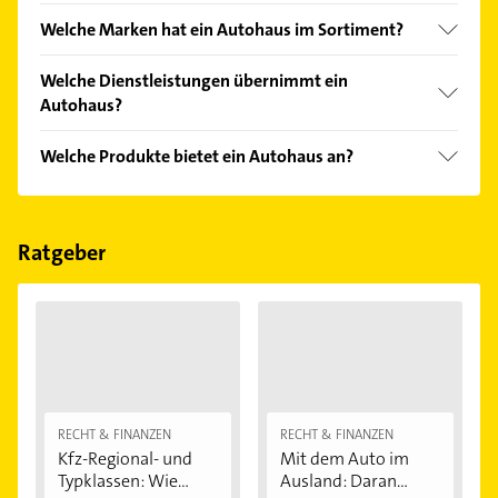
einfach nach
Bewertungen
sortiert anzeigen lassen.
Im Anbieter-Bereich finden Sie alle
Öffnungszeiten
.
Welche Marken hat ein Autohaus im Sortiment?
Bitte beachten Sie, dass diese an Sonn- und
Feiertagen abweichen können.
Das Autohaus verkauft Marken wie Subaru,
Welche Dienstleistungen übernimmt ein
Chevrolet, KIA und Opel.
Autohaus?
Folgende Leistungen werden angeboten:
Welche Produkte bietet ein Autohaus an?
Autoservice, Autoankauf, Autoverkauf und Autogas.
Das Angebot umfasst unter anderem Jahreswagen,
Neuwagen, Tageszulassungen und Gebrauchtwagen.
Ratgeber
RECHT & FINANZEN
RECHT & FINANZEN
Kfz-Regional- und
Mit dem Auto im
Typklassen: Wie...
Ausland: Daran...