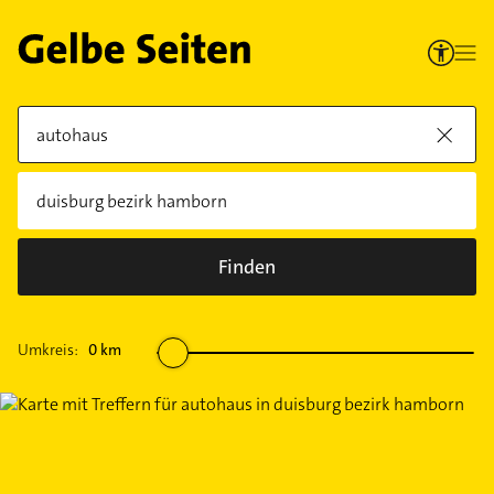
Finden
Umkreis:
0
km