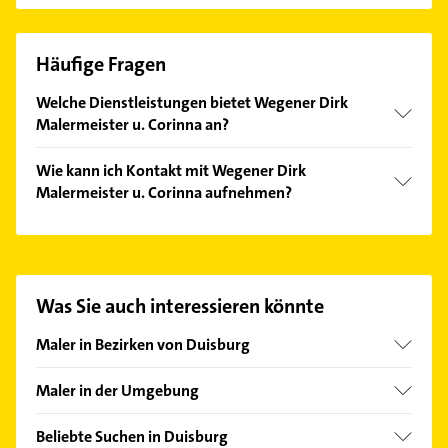
Häufige Fragen
Welche Dienstleistungen bietet Wegener Dirk
Malermeister u. Corinna an?
Folgende Leistungen werden angeboten:
Wie kann ich Kontakt mit Wegener Dirk
Malerbetriebe, edle Wisch- und Spachteltechniken
Malermeister u. Corinna aufnehmen?
und Marmorierungen, Streichen Gartenhäuser,
Zäune und Scheunen und fachgerecht ung qualitativ
Es ist sehr einfach Kontakt mit Wegener Dirk
streichen.
Malermeister u. Corinna aufzunehmen. Einfach die
passenden Kontaktmöglichkeiten wie Adresse oder
Mail in unserem Kontaktdaten-Bereich auswählen.
Was Sie auch interessieren könnte
Hier finden Sie alle
Kontaktdaten
.
Maler in Bezirken von Duisburg
Bezirk Duisburg-Mitte
Maler in der Umgebung
Bezirk Duisburg-Süd
Oberhausen Rheinland
Bezirk Hamborn
Beliebte Suchen in Duisburg