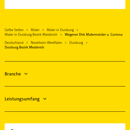
Mülheim an der Ruhr
Bezirk Homberg
Lackiererei
Moers
Bezirk Rheinhausen
Ärztehaus
Dinslaken
Bezirk Walsum
Hausarzt
Bottrop
Gelbe Seiten
Maler
Maler in Duisburg
Allgemeinarzt
Rheinberg
Maler in Duisburg Bezirk Meiderich
Wegener Dirk Malermeister u. Corinna
Arzt
Voerde (Niederrhein)
Deutschland
Nordrhein-Westfalen
Duisburg
Heizung & Sanitär
Duisburg Bezirk Meiderich
Kamp-Lintfort
Lüftungsanlagen
Essen
Heizungsbauer
Neukirchen-Vluyn
Heizungsfirmen
Branche
Gartenbau & Landschaftsbau
Leistungsumfang