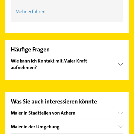
Mehr erfahren
Häufige Fragen
Wie kann ich Kontakt mit Maler Kraft
aufnehmen?
Es ist sehr einfach Kontakt mit Maler Kraft
aufzunehmen. Einfach die passenden
Kontaktmöglichkeiten wie Adresse oder Mail in
unserem Kontaktdaten-Bereich auswählen. Hier
Was Sie auch interessieren könnte
finden Sie alle
Kontaktdaten
.
Maler in Stadtteilen von Achern
Oberachern
Maler in der Umgebung
Wagshurst