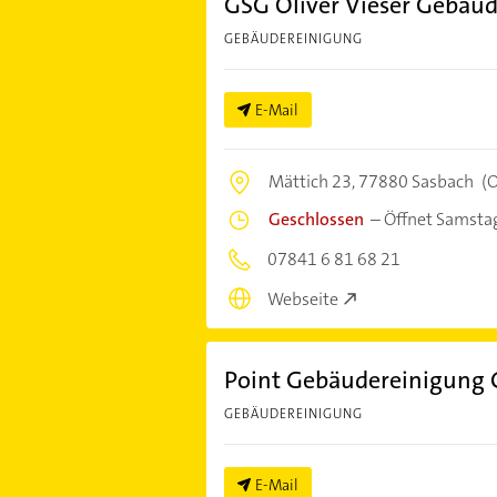
GSG Oliver Vieser Gebäu
GEBÄUDEREINIGUNG
E-Mail
Mättich 23,
77880 Sasbach
(O
Geschlossen
–
Öffnet Samsta
07841 6 81 68 21
Webseite
Point Gebäudereinigung
GEBÄUDEREINIGUNG
E-Mail