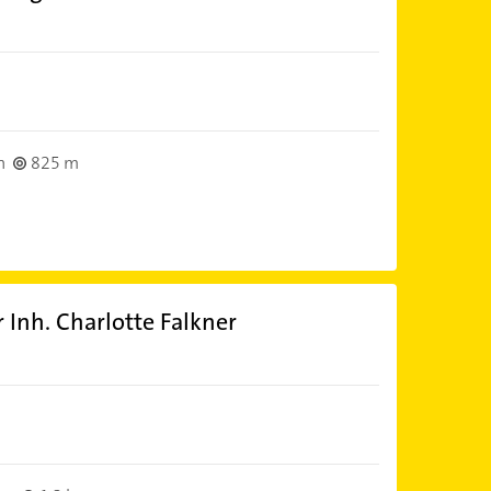
n
825 m
 Inh. Charlotte Falkner