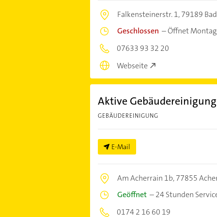
Falkensteinerstr. 1,
79189 Bad
Geschlossen
–
Öffnet Montag
07633 93 32 20
Webseite
Aktive Gebäudereinigung
GEBÄUDEREINIGUNG
E-Mail
Am Acherrain 1b,
77855 Ache
Geöffnet
–
24 Stunden Servic
0174 2 16 60 19