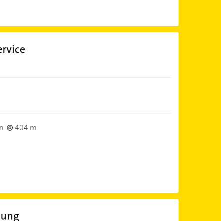
rvice
n
404 m
gung