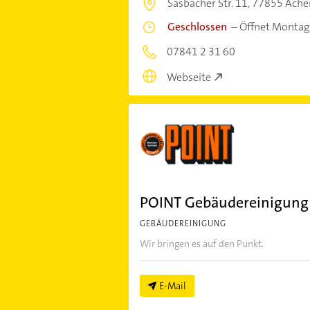
Sasbacher Str. 11,
77855 Ache
Geschlossen
–
Öffnet Montag
07841 2 31 60
Webseite
POINT Gebäudereinigung
GEBÄUDEREINIGUNG
Wir bringen es auf den Punkt.
E-Mail