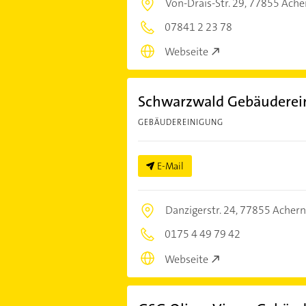
Von-Drais-Str. 29,
77855 Ache
07841 2 23 78
Webseite
Schwarzwald Gebäuderein
GEBÄUDEREINIGUNG
E-Mail
Danzigerstr. 24,
77855 Achern
0175 4 49 79 42
Webseite