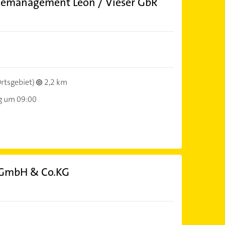
demanagement Leon / Vieser GbR
rtsgebiet)
2,2 km
g um 09:00
 GmbH & Co.KG