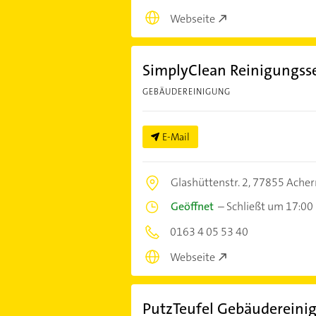
Webseite
SimplyClean Reinigungsse
GEBÄUDEREINIGUNG
E-Mail
Glashüttenstr. 2,
77855 Acher
Geöffnet
–
Schließt um 17:00
0163 4 05 53 40
Webseite
PutzTeufel Gebäudereini