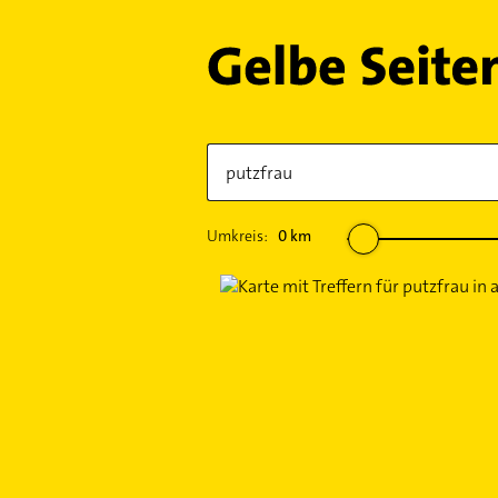
Umkreis:
0
km