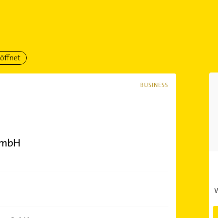
öffnet
BUSINESS
GmbH
W