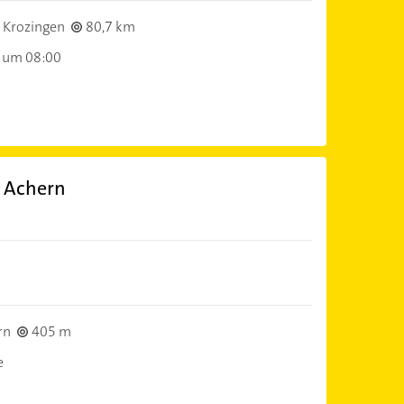
 Krozingen
80,7 km
 um 08:00
 Achern
rn
405 m
e