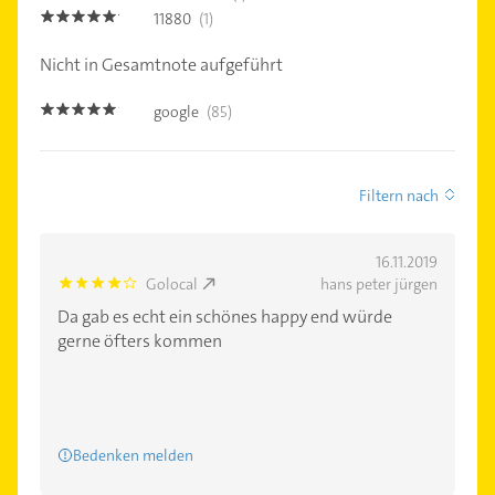
11880
(1)
5.0
Nicht in Gesamtnote aufgeführt
google
(85)
4.8
Filtern nach
16.11.2019
Golocal
hans peter jürgen
4.0
Da gab es echt ein schönes happy end würde
gerne öfters kommen
Bedenken melden