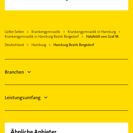
Reinbek
Bezirk Hamburg-Nord
Phoniatrie
Oststeinbek
Bezirk Harburg
Logopädie
Aumühle bei Hamburg
Bezirk Wandsbek
Steuerberater
Barsbüttel
Hamburg-Altstadt
Gelbe Seiten
Krankengymnastik
Krankengymnastik in Hamburg
Klempner
Geesthacht
Krankengymnastik in Hamburg Bezirk Bergedorf
Hatzfeldt von Graf M.
Gasinstallateur
Marschacht
Deutschland
Hamburg
Hamburg Bezirk Bergedorf
Sanitärinstallation
Stelle Kreis Harburg
Putzfrau
Winsen (Luhe)
Gebäudereinigung
Seevetal
Branchen
Bauunternehmen
Zahnarzt
Leistungsumfang
Ähnliche Anbieter