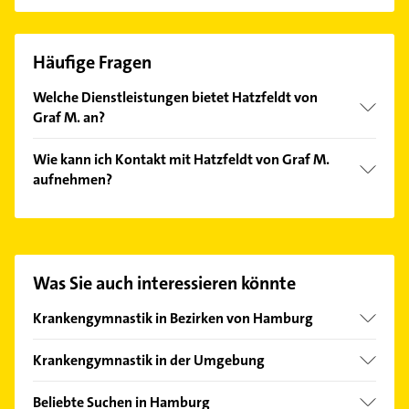
Häufige Fragen
Welche Dienstleistungen bietet Hatzfeldt von
Graf M. an?
Folgende Leistungen werden angeboten: Fango-
Wie kann ich Kontakt mit Hatzfeldt von Graf M.
Packungen, Ganzkörpermassagen und
aufnehmen?
Teilkörpermassagen.
Es ist sehr einfach Kontakt mit Hatzfeldt von Graf
M. aufzunehmen. Einfach die passenden
Kontaktmöglichkeiten wie Adresse oder Mail in
unserem Kontaktdaten-Bereich auswählen. Hier
Was Sie auch interessieren könnte
finden Sie alle
Kontaktdaten
.
Krankengymnastik in Bezirken von Hamburg
Bezirk Altona
Krankengymnastik in der Umgebung
Bezirk Eimsbüttel
Wentorf bei Hamburg
Bezirk Hamburg-Mitte
Beliebte Suchen in Hamburg