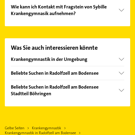
Folgende Leistungen werden angeboten:
Wie kann ich Kontakt mit Fragstein von Sybille
Lymphdrainage, krankengymnastik, massage,
Krankengymnasik aufnehmen?
Fußreflexzonentherapie und Cranio-sacrale-
Therapie.
Es ist sehr einfach Kontakt mit Fragstein von Sybille
Krankengymnasik aufzunehmen. Einfach die
passenden Kontaktmöglichkeiten wie Adresse oder
Mail in unserem Kontaktdaten-Bereich auswählen.
Was Sie auch interessieren könnte
Hier finden Sie alle
Kontaktdaten
.
Krankengymnastik in der Umgebung
Steißlingen
Beliebte Suchen in Radolfzell am Bodensee
Rielasingen-Worblingen
Phoniatrie
Singen (Hohentwiel)
Beliebte Suchen in Radolfzell am Bodensee
Logopädie
Stadtteil Böhringen
Gaienhofen
Putzfrau
Öhningen
Rechtsanwalt
Gebäudereinigung
Allensbach
Bauunternehmen
Hausarzt
Reichenau Baden
Schreiner
Allgemeinarzt
Gelbe Seiten
Krankengymnastik
Gottmadingen
Zahnarzt
Krankengymnastik in Radolfzell am Bodensee
Arzt