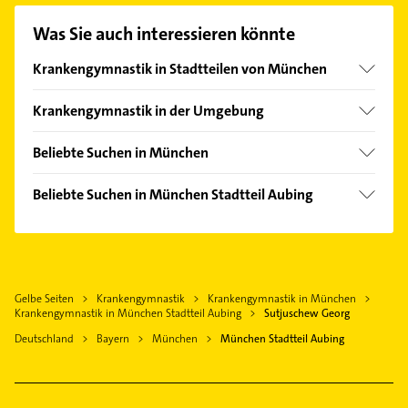
Kontaktmöglichkeiten wie Adresse oder Mail in
unserem Kontaktdaten-Bereich auswählen. Hier
Was Sie auch interessieren könnte
finden Sie alle
Kontaktdaten
.
Krankengymnastik in Stadtteilen von München
Allach
Krankengymnastik in der Umgebung
Altstadt
Gräfelfing
Au
Beliebte Suchen in München
Germering
Berg am Laim
Phoniatrie
Planegg
Beliebte Suchen in München Stadtteil Aubing
Bogenhausen
Logopädie
Puchheim Oberbayern
Phoniatrie
Fürstenried
Gartenbau & Landschaftsbau
Gröbenzell
Logopädie
Forstenried
Rohrreinigung
Karlsfeld
Immobilien
Freimann
Kanalreinigung
Olching
Gelbe Seiten
Krankengymnastik
Krankengymnastik in München
Immobilienmakler
Hadern
Kammerjäger
Krankengymnastik in München Stadtteil Aubing
Sutjuschew Georg
Gauting
Steuerberater
Haidhausen
Putzfrau
Deutschland
Bayern
München
München Stadtteil Aubing
Gilching
Heizung & Sanitär
Harlaching
Gebäudereinigung
Emmering Kreis Fürstenfeldbruck
Lüftungsanlagen
Hasenbergl
Steuerberater
Heizungsbauer
Isarvorstadt