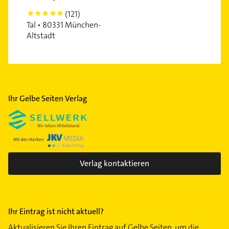
(121)
Schwabing-West
5
Tal • 80331 München-
Schwanthalerhöhe
Altstadt
Sendling
Sendling-Westpark
Solln
Thalkirchen
Ihr Gelbe Seiten Verlag
Trudering
Untergiesing
Untermenzing
Verlag kontaktieren
Ihr Eintrag ist nicht aktuell?
Aktualisieren Sie Ihren Eintrag auf Gelbe Seiten, um die