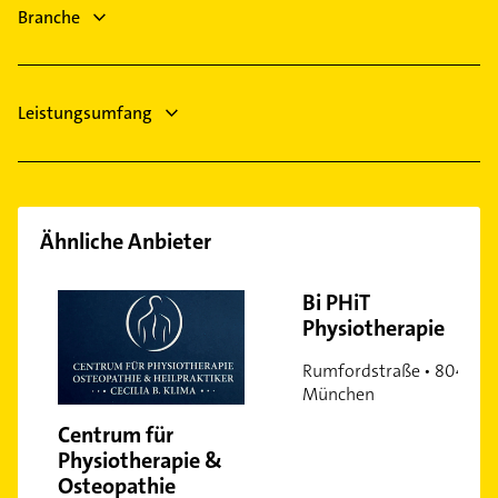
Heizung & Sanitär
Branche
Heizungsfirmen
Laim
Hausarzt
Lehel
Ludwigsvorstadt
Leistungsumfang
Maxvorstadt
Milbertshofen
Moosach
Neuhausen
Ähnliche Anbieter
Nymphenburg
Obergiesing
Bi PHiT
Obermenzing
Physiotherapie
Obersendling
Rumfordstraße • 80469
Pasing
München
Perlach
Centrum für
Ramersdorf
Physiotherapie &
Riem
Osteopathie
Schwabing