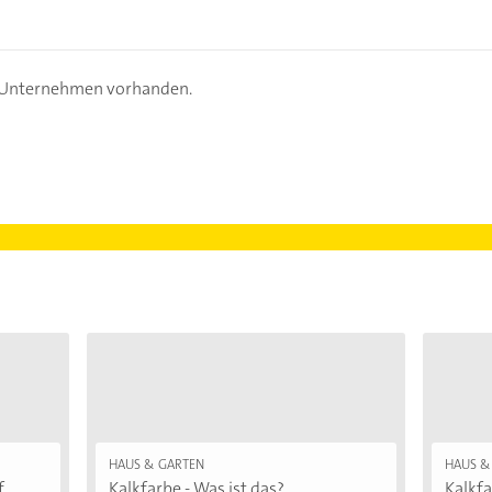
s Unternehmen vorhanden.
HAUS & GARTEN
HAUS &
..
Kalkfarbe - Was ist das?
Kalkfa