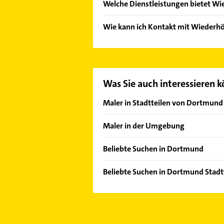
Welche Dienstleistungen bietet Wi
Folgende Leistungen werden angebo
Wie kann ich Kontakt mit Wiederh
Es ist sehr einfach Kontakt mit W
Adresse oder Mail in unserem Konta
Was Sie auch interessieren 
Maler in Stadtteilen von Dortmund
Aplerbeck
Maler in der Umgebung
Asseln
Holzwickede
Benninghofen
Beliebte Suchen in Dortmund
Schwerte
Berghofen
Lackiererei
Lünen
Beliebte Suchen in Dortmund Stadtt
Brackel
Steuerberater
Herdecke
Steuerberater
Brechten
Klempner
Unna
Gartenbau & Landschaftsbau
Derne
Gasinstallateur
Witten
Klempner
Deusen
Sanitärinstallation