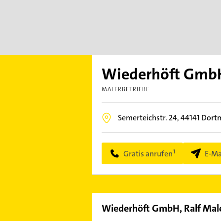
Wiederhöft GmbH
MALERBETRIEBE
Semerteichstr. 24,
44141
Dort
Gratis anrufen
E-Ma
Wiederhöft GmbH, Ralf Mal