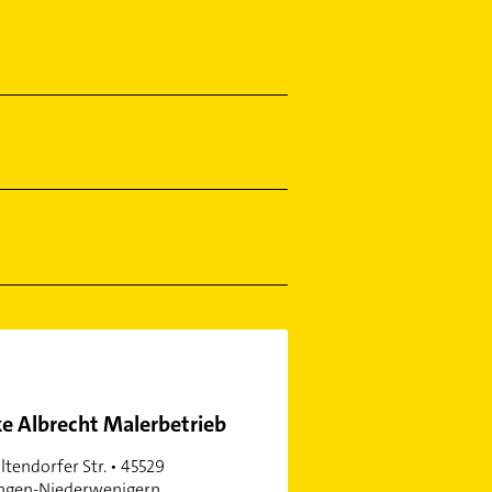
ke Albrecht Malerbetrieb
ltendorfer Str. • 45529
ngen-Niederwenigern