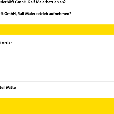
ederhöft GmbH, Ralf Malerbetrieb an?
ten: Malerwerkstätten, Streicharbeiten und Anstreichen.
öft GmbH, Ralf Malerbetrieb aufnehmen?
iederhöft GmbH, Ralf Malerbetrieb aufzunehmen. Einfach die pass
ktdaten-Bereich auswählen. Hier finden Sie alle
Kontaktdaten
.
könnte
eil Mitte