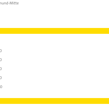
mund-Mitte
00
00
00
00
00