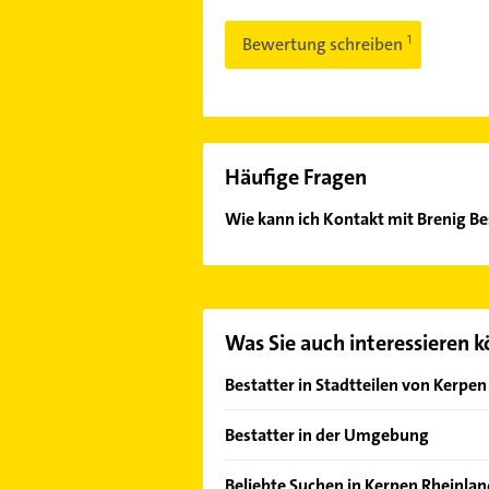
Bewertung schreiben
Häufige Fragen
Wie kann ich Kontakt mit Brenig 
Es ist sehr einfach Kontakt mit Br
in unserem Kontaktdaten-Bereich au
Was Sie auch interessieren 
Bestatter in Stadtteilen von Kerpe
Buir
Bestatter in der Umgebung
Horrem
Erftstadt
Sindorf
Beliebte Suchen in Kerpen Rheinlan