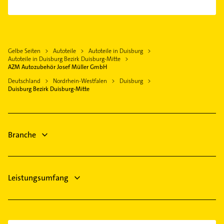
Oberhausen Rheinland
Bezirk Rheinhausen
Heizung & Sanitär
Mülheim an der Ruhr
Lüftungsanlagen
Dinslaken
Heizungsbauer
Ratingen
Gelbe Seiten
Autoteile
Autoteile in Duisburg
Heizungsfirmen
Bottrop
Autoteile in Duisburg Bezirk Duisburg-Mitte
Bauunternehmen
AZM Autozubehör Josef Müller GmbH
Krefeld
Lackiererei
Deutschland
Nordrhein-Westfalen
Duisburg
Rheinberg
Duisburg Bezirk Duisburg-Mitte
Maler
Essen
Kammerjäger
Meerbusch
Elektroinstallation
Branche
Elektriker
Leistungsumfang