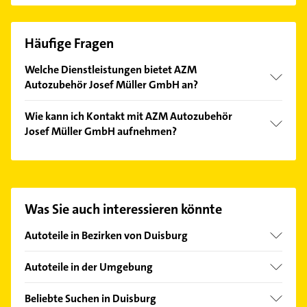
Häufige Fragen
Welche Dienstleistungen bietet AZM
Autozubehör Josef Müller GmbH an?
Folgende Leistungen werden angeboten:
Wie kann ich Kontakt mit AZM Autozubehör
Ersatzteilberatung und Tuning.
Josef Müller GmbH aufnehmen?
Es ist sehr einfach Kontakt mit AZM Autozubehör
Josef Müller GmbH aufzunehmen. Einfach die
passenden Kontaktmöglichkeiten wie Adresse oder
Mail in unserem Kontaktdaten-Bereich auswählen.
Was Sie auch interessieren könnte
Hier finden Sie alle
Kontaktdaten
.
Autoteile in Bezirken von Duisburg
Bezirk Duisburg-Süd
Autoteile in der Umgebung
Bezirk Hamborn
Moers
Bezirk Meiderich
Beliebte Suchen in Duisburg