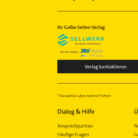
Laim
Lehel
Lochhausen
Ihr Gelbe Seiten Verlag
Ludwigsvorstadt
München-Flughafen
Maxvorstadt
Milbertshofen
Moosach
Verlag kontaktieren
Neuhausen
Nymphenburg
Obergiesing
Transaktion über externe Partner
Obermenzing
Obersendling
Dialog & Hilfe
Ü
Pasing
Ansprechpartner
N
Perlach
Häufige Fragen
G
Ramersdorf