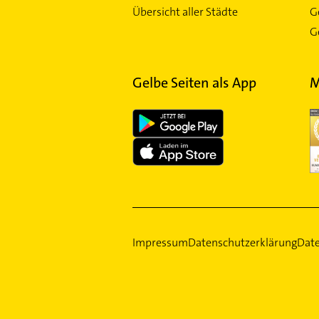
Übersicht aller Städte
G
Schwabing-West
Ge
Schwanthalerhöhe
Sendling
Sendling-Westpark
Gelbe Seiten als App
M
Solln
Thalkirchen
Trudering
Untergiesing
Untermenzing
Impressum
Datenschutzerklärung
Date