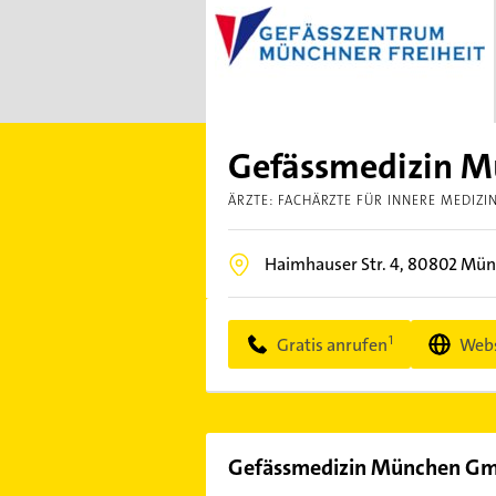
Gefässmedizin 
ÄRZTE: FACHÄRZTE FÜR INNERE MEDIZI
Haimhauser Str. 4,
80802
Mün
Gratis anrufen
Webs
Gefässmedizin München G