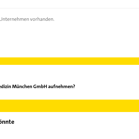
s Unternehmen vorhanden.
medizin München GmbH aufnehmen?
Gefässmedizin München GmbH aufzunehmen. Einfach die passenden
Bereich auswählen. Hier finden Sie alle
Kontaktdaten
.
könnte