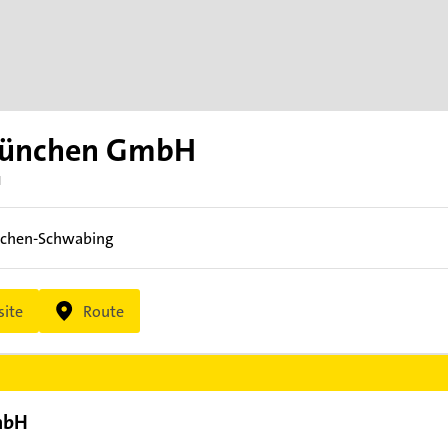
München GmbH
N
chen-Schwabing
ite
Route
mbH