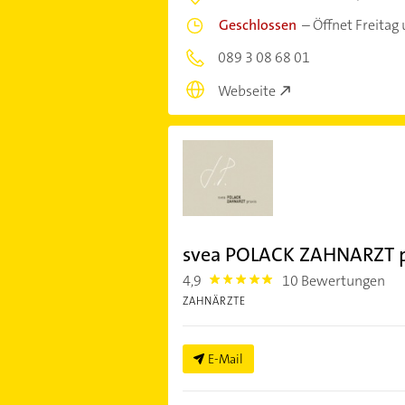
Geschlossen
–
Öffnet Freitag
089 3 08 68 01
Webseite
svea POLACK ZAHNARZT p
4,9
10 Bewertungen
4.9
ZAHNÄRZTE
E-Mail