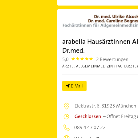
arabella Hausärztinnen A
Dr.med.
5,0
2 Bewertungen
5.0
ÄRZTE: ALLGEMEINMEDIZIN (FACHÄRZTE
E-Mail
Elektrastr. 6,
81925 München
Geschlossen
–
Öffnet Freitag
089 4 47 07 22