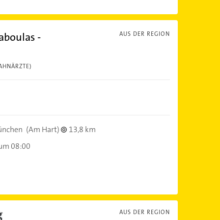
aboulas -
AUS DER REGION
AHNÄRZTE)
ünchen
(Am Hart)
13,8 km
 um 08:00
AUS DER REGION