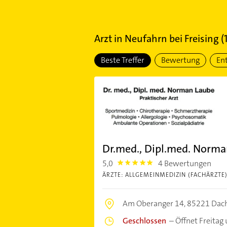
Arzt
in
Neufahrn bei Freising
(
Beste Treffer
Bewertung
En
Dr.med., Dipl.med. Norm
5,0
4 Bewertungen
5.0
ÄRZTE: ALLGEMEINMEDIZIN (FACHÄRZTE
Am Oberanger 14,
85221 Dac
Geschlossen
–
Öffnet Freitag