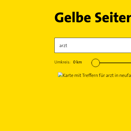
Umkreis:
0
km