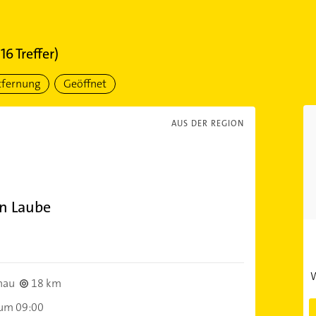
116
Treffer)
tfernung
Geöffnet
AUS DER REGION
an Laube
)
W
hau
18 km
 um 09:00