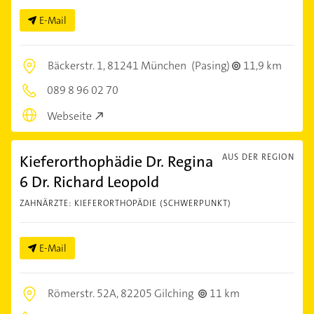
E-Mail
Bäckerstr. 1,
81241 München
(Pasing)
11,9 km
089 8 96 02 70
Webseite
Kieferorthophädie Dr. Regina
AUS DER REGION
6 Dr. Richard Leopold
ZAHNÄRZTE: KIEFERORTHOPÄDIE (SCHWERPUNKT)
E-Mail
Römerstr. 52A,
82205 Gilching
11 km