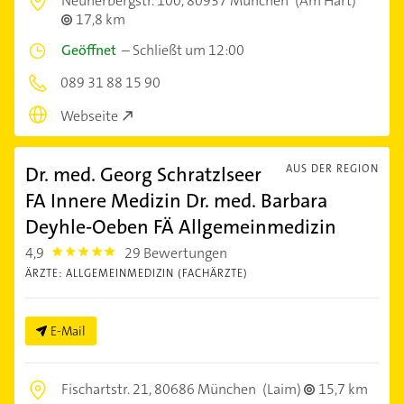
Neuherbergstr. 100,
80937 München
(Am Hart)
17,8 km
Geöffnet
–
Schließt um 12:00
089 31 88 15 90
Webseite
Dr. med. Georg Schratzlseer
AUS DER REGION
FA Innere Medizin Dr. med. Barbara
Deyhle-Oeben FÄ Allgemeinmedizin
4,9
29 Bewertungen
4.9
ÄRZTE: ALLGEMEINMEDIZIN (FACHÄRZTE)
E-Mail
Fischartstr. 21,
80686 München
(Laim)
15,7 km