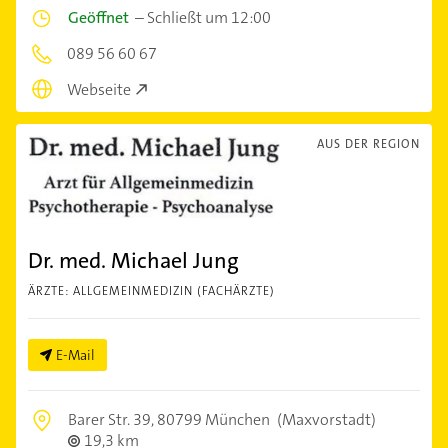
Geöffnet
–
Schließt um 12:00
089 56 60 67
Webseite
AUS DER REGION
Dr. med. Michael Jung
ÄRZTE: ALLGEMEINMEDIZIN (FACHÄRZTE)
E-Mail
Barer Str. 39,
80799 München
(Maxvorstadt)
19,3 km