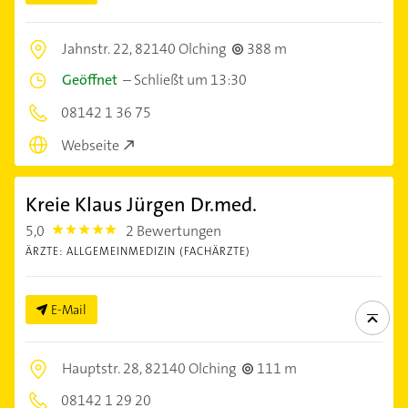
Jahnstr. 22,
82140 Olching
388 m
Geöffnet
–
Schließt um 13:30
08142 1 36 75
Webseite
Kreie Klaus Jürgen Dr.med.
5,0
2 Bewertungen
5.0
ÄRZTE: ALLGEMEINMEDIZIN (FACHÄRZTE)
E-Mail
Hauptstr. 28,
82140 Olching
111 m
08142 1 29 20