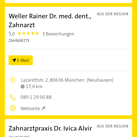
Weller Rainer Dr. med. dent.,
AUS DER REGION
Zahnarzt
5,0
3 Bewertungen
5.0
ZAHNÄRZTE
E-Mail
Lazarettstr. 2,
80636 München
(Neuhausen)
17,4 km
089 1 29 00 88
Webseite
Zahnarztpraxis Dr. Ivica Alvir
AUS DER REGION