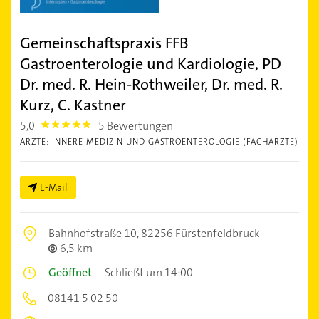
Gemeinschaftspraxis FFB
Gastroenterologie und Kardiologie, PD
Dr. med. R. Hein-Rothweiler, Dr. med. R.
Kurz, C. Kastner
5,0
5 Bewertungen
5.0
ÄRZTE: INNERE MEDIZIN UND GASTROENTEROLOGIE (FACHÄRZTE)
E-Mail
Bahnhofstraße 10,
82256 Fürstenfeldbruck
6,5 km
Geöffnet
–
Schließt um 14:00
08141 5 02 50