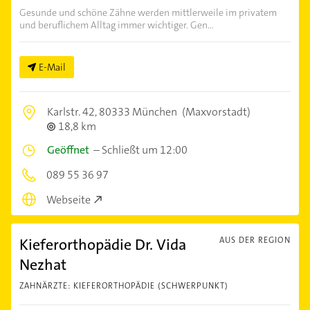
Gesunde und schöne Zähne werden mittlerweile im privatem
und beruflichem Alltag immer wichtiger. Gen...
E-Mail
Karlstr. 42,
80333 München
(Maxvorstadt)
18,8 km
Geöffnet
–
Schließt um 12:00
089 55 36 97
Webseite
Kieferorthopädie Dr. Vida
AUS DER REGION
Nezhat
ZAHNÄRZTE: KIEFERORTHOPÄDIE (SCHWERPUNKT)