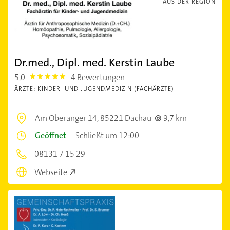
AUS DER REGION
Dr.med., Dipl. med. Kerstin Laube
5,0
4 Bewertungen
5.0
ÄRZTE: KINDER- UND JUGENDMEDIZIN (FACHÄRZTE)
Am Oberanger 14,
85221 Dachau
9,7 km
Geöffnet
–
Schließt um 12:00
08131 7 15 29
Webseite