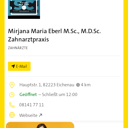
Mirjana Maria Eberl M.Sc., M.D.Sc.
Zahnarztpraxis
ZAHNÄRZTE
E-Mail
Hauptstr. 1,
82223 Eichenau
4 km
Geöffnet
–
Schließt um 12:00
08141 77 11
Webseite