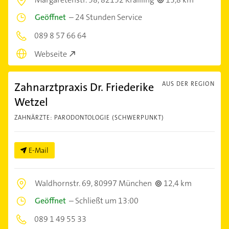
Geöffnet
–
24 Stunden Service
089 8 57 66 64
Webseite
Zahnarztpraxis Dr. Friederike
AUS DER REGION
Wetzel
ZAHNÄRZTE: PARODONTOLOGIE (SCHWERPUNKT)
E-Mail
Waldhornstr. 69,
80997 München
12,4 km
Geöffnet
–
Schließt um 13:00
089 1 49 55 33