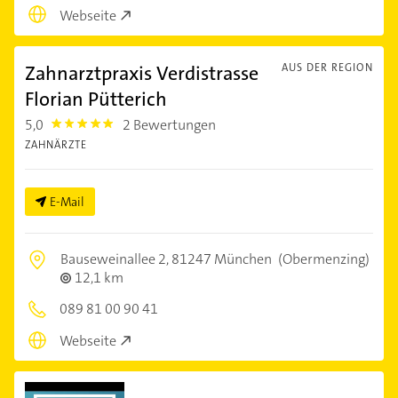
Webseite
Zahnarztpraxis Verdistrasse
AUS DER REGION
Florian Pütterich
5,0
2 Bewertungen
5.0
ZAHNÄRZTE
E-Mail
Bauseweinallee 2,
81247 München
(Obermenzing)
12,1 km
089 81 00 90 41
Webseite