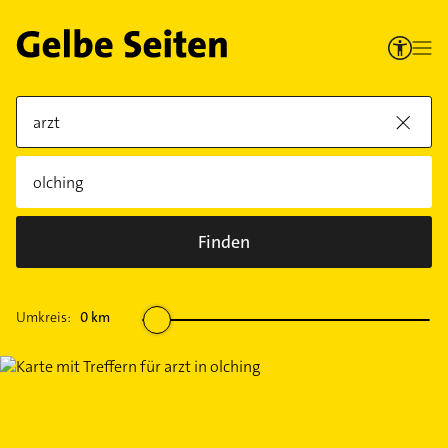
Finden
Umkreis:
0
km