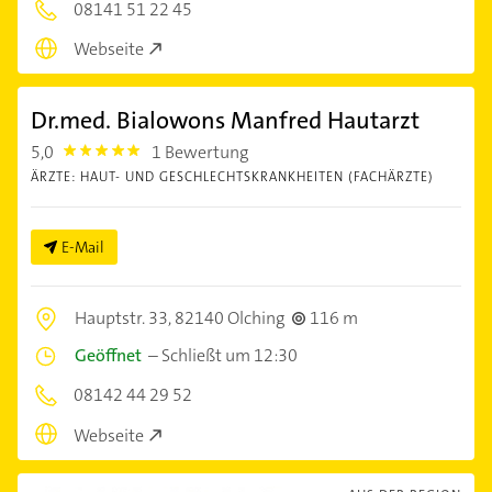
08141 51 22 45
Webseite
Dr.med. Bialowons Manfred Hautarzt
5,0
1 Bewertung
5.0
ÄRZTE: HAUT- UND GESCHLECHTSKRANKHEITEN (FACHÄRZTE)
E-Mail
Hauptstr. 33,
82140 Olching
116 m
Geöffnet
–
Schließt um 12:30
08142 44 29 52
Webseite