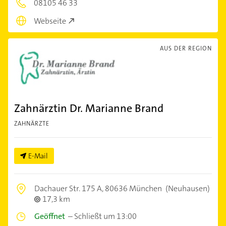
08105 46 33
Webseite
AUS DER REGION
Zahnärztin Dr. Marianne Brand
ZAHNÄRZTE
E-Mail
Dachauer Str. 175 A,
80636 München
(Neuhausen)
17,3 km
Geöffnet
–
Schließt um 13:00