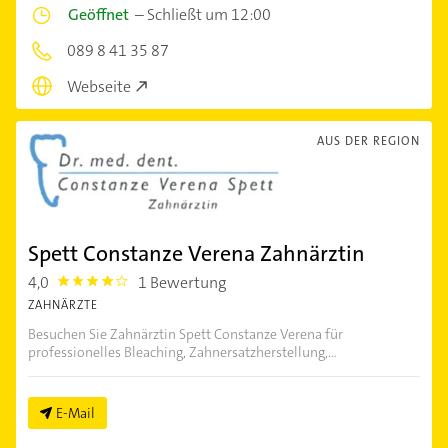
Geöffnet
–
Schließt um 12:00
089 8 41 35 87
Webseite
AUS DER REGION
Spett Constanze Verena Zahnärztin
4,0
1 Bewertung
4.0
ZAHNÄRZTE
Besuchen Sie Zahnärztin Spett Constanze Verena für
professionelles Bleaching, Zahnersatzherstellung,...
E-Mail