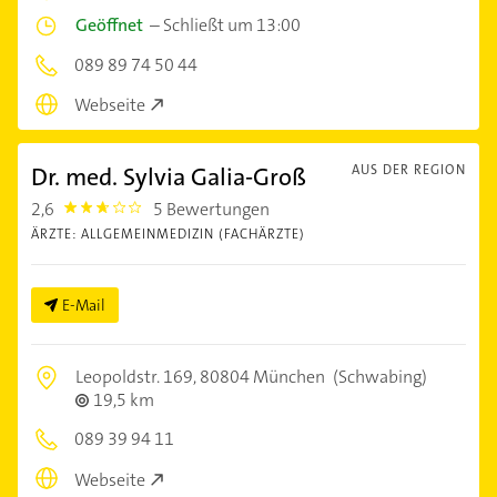
Geöffnet
–
Schließt um 13:00
089 89 74 50 44
Webseite
Dr. med. Sylvia Galia-Groß
AUS DER REGION
2,6
5 Bewertungen
2.6000001
ÄRZTE: ALLGEMEINMEDIZIN (FACHÄRZTE)
E-Mail
Leopoldstr. 169,
80804 München
(Schwabing)
19,5 km
089 39 94 11
Webseite