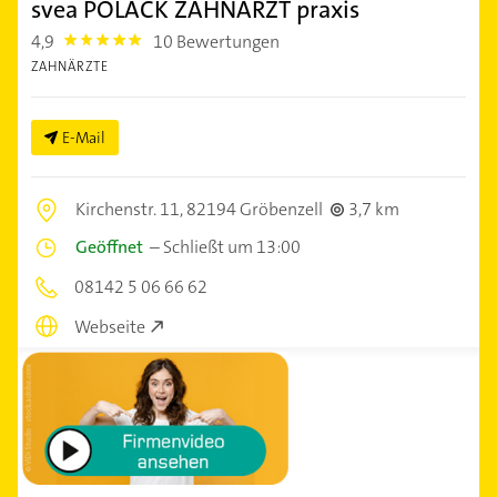
svea POLACK ZAHNARZT praxis
4,9
10 Bewertungen
4.9
ZAHNÄRZTE
E-Mail
Kirchenstr. 11,
82194 Gröbenzell
3,7 km
Geöffnet
–
Schließt um 13:00
08142 5 06 66 62
Webseite