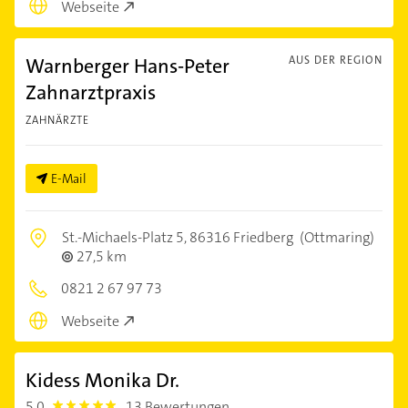
Webseite
Warnberger Hans-Peter
AUS DER REGION
Zahnarztpraxis
ZAHNÄRZTE
E-Mail
St.-Michaels-Platz 5,
86316 Friedberg
(Ottmaring)
27,5 km
0821 2 67 97 73
Webseite
Kidess Monika Dr.
5,0
13 Bewertungen
5.0