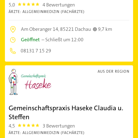
5,0
4 Bewertungen
5.0
ÄRZTE: ALLGEMEINMEDIZIN (FACHÄRZTE)
Am Oberanger 14,
85221 Dachau
9,7 km
Geöffnet
–
Schließt um 12:00
08131 7 15 29
AUS DER REGION
Gemeinschaftspraxis Haseke Claudia u.
Steffen
4,5
3 Bewertungen
4.5
ÄRZTE: ALLGEMEINMEDIZIN (FACHÄRZTE)