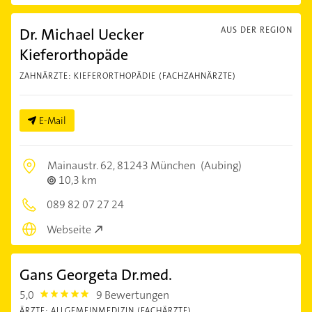
Dr. Michael Uecker
AUS DER REGION
Kieferorthopäde
ZAHNÄRZTE: KIEFERORTHOPÄDIE (FACHZAHNÄRZTE)
E-Mail
Mainaustr. 62,
81243 München
(Aubing)
10,3 km
089 82 07 27 24
Webseite
Gans Georgeta Dr.med.
5,0
9 Bewertungen
5.0
ÄRZTE: ALLGEMEINMEDIZIN (FACHÄRZTE)