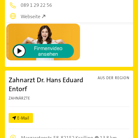
089 1 29 22 56
Webseite
Zahnarzt Dr. Hans Eduard
AUS DER REGION
Entorf
ZAHNÄRZTE
E-Mail
Margaretenstr. 58,
82152 Krailling
13,8 km