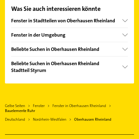
unserem Kontaktdaten-Bereich auswählen. Hier
Was Sie auch interessieren könnte
finden Sie alle
Kontaktdaten
.
Fenster in Stadtteilen von Oberhausen Rheinland
Bermensfeld
Fenster in der Umgebung
Stadtmitte
Mülheim an der Ruhr
Beliebte Suchen in Oberhausen Rheinland
Duisburg
Dachdecker
Bottrop
Beliebte Suchen in Oberhausen Rheinland
Phoniatrie
Stadtteil Styrum
Essen
Logopädie
Dinslaken
Dachdecker
Rechtsanwalt
Moers
Putzfrau
Gladbeck
Gebäudereinigung
Gelbe Seiten
Fenster
Fenster in Oberhausen Rheinland
Gelsenkirchen
Bauelemente Ruhr
Kammerjäger
Voerde (Niederrhein)
Deutschland
Nordrhein-Westfalen
Oberhausen Rheinland
Kanalreinigung
Ratingen
Klempner
Gasinstallateur