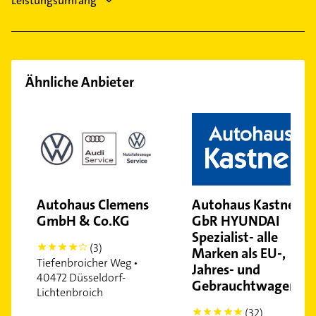
Leistungsumfang
Ähnliche Anbieter
Autohaus Clemens
Autohaus Kastner
GmbH & Co.KG
GbR HYUNDAI
Spezialist- alle
(3)
4
Marken als EU-,
Tiefenbroicher Weg •
Jahres- und
40472 Düsseldorf-
Gebrauchtwagen
Lichtenbroich
(32)
5