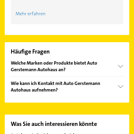
Mehr erfahren
Häufige Fragen
Welche Marken oder Produkte bietet Auto
Gerstemann Autohaus an?
Das Angebot umfasst unter anderem Renault,
Wie kann ich Kontakt mit Auto Gerstemann
Neuwagen, Tageszulassungen und Jahreswagen.
Autohaus aufnehmen?
Es ist sehr einfach Kontakt mit Auto Gerstemann
Autohaus aufzunehmen. Einfach die passenden
Kontaktmöglichkeiten wie Adresse oder Mail in
unserem Kontaktdaten-Bereich auswählen. Hier
Was Sie auch interessieren könnte
finden Sie alle
Kontaktdaten
.