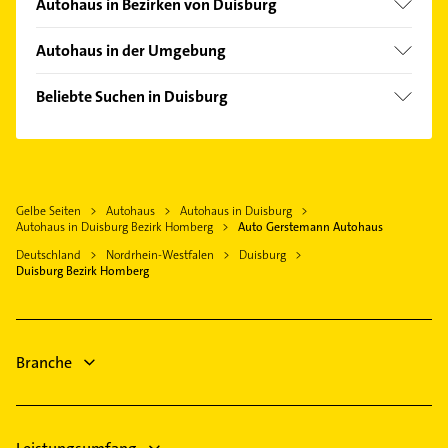
Autohaus in Bezirken von Duisburg
Bezirk Duisburg-Mitte
Autohaus in der Umgebung
Bezirk Duisburg-Süd
Moers
Bezirk Hamborn
Beliebte Suchen in Duisburg
Kamp-Lintfort
Bezirk Meiderich
Lackiererei
Neukirchen-Vluyn
Bezirk Rheinhausen
Maler
Rheinberg
Bezirk Walsum
Schreiner
Dinslaken
Gelbe Seiten
Autohaus
Autohaus in Duisburg
Elektroinstallation
Oberhausen Rheinland
Autohaus in Duisburg Bezirk Homberg
Auto Gerstemann Autohaus
Elektriker
Mülheim an der Ruhr
Deutschland
Nordrhein-Westfalen
Duisburg
Elektro Reparatur
Duisburg Bezirk Homberg
Krefeld
Zahnarzt
Voerde (Niederrhein)
Gartenbau & Landschaftsbau
Bottrop
Kanalreinigung
Branche
Fensterbauer