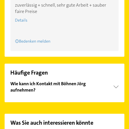
zuverlässig + schnell, sehr gute Arbeit + sauber
faire Preise
Details
Bedenken melden
Häufige Fragen
Wie kann ich Kontakt mit Böhnen Jörg
aufnehmen?
Es ist sehr einfach Kontakt mit Böhnen Jörg
aufzunehmen. Einfach die passenden
Kontaktmöglichkeiten wie Adresse oder Mail in
unserem Kontaktdaten-Bereich auswählen. Hier
Was Sie auch interessieren könnte
finden Sie alle
Kontaktdaten
.