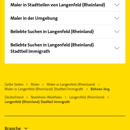
Maler in Stadtteilen von Langenfeld (Rheinland)
Berghausen
Maler in der Umgebung
Reusrath
Leichlingen (Rheinland)
Richrath
Beliebte Suchen in Langenfeld (Rheinland)
Hilden
Wiescheid
Lackiererei
Monheim am Rhein
Beliebte Suchen in Langenfeld (Rheinland)
Schreiner
Stadtteil Immigrath
Haan Rheinland
Rechtsanwalt
Dormagen
Rechtsanwalt
Gartenbau & Landschaftsbau
Leverkusen
Rohrreinigung
Bestatter
Solingen
Schreiner
Putzfrau
Gelbe Seiten
Maler
Maler in Langenfeld (Rheinland)
Burscheid Rheinland
Fensterbauer
Maler in Langenfeld (Rheinland) Stadtteil Immigrath
Böhnen Jörg
Gebäudereinigung
Erkrath
Fenster
Deutschland
Nordrhein-Westfalen
Langenfeld (Rheinland)
Phoniatrie
Mettmann
Putzfrau
Langenfeld (Rheinland) Stadtteil Immigrath
Logopädie
Gebäudereinigung
Fensterbauer
Elektroinstallation
Elektriker
Branche