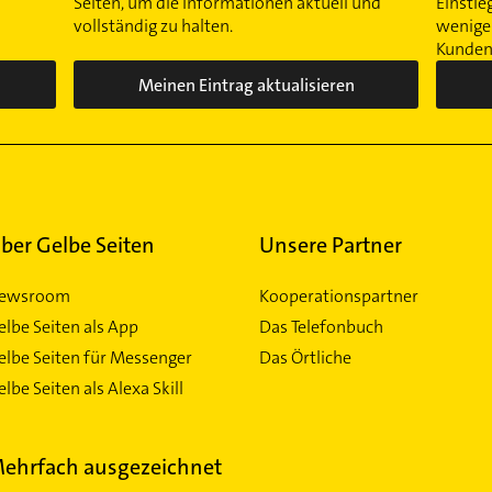
Seiten, um die Informationen aktuell und
Einstie
vollständig zu halten.
wenigen
Kunden 
Meinen Eintrag aktualisieren
ber Gelbe Seiten
Unsere Partner
ewsroom
Kooperationspartner
elbe Seiten als App
Das Telefonbuch
elbe Seiten für Messenger
Das Örtliche
lbe Seiten als Alexa Skill
ehrfach ausgezeichnet