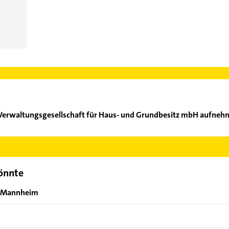
Verwaltungsgesellschaft für Haus- und Grundbesitz mbH aufneh
agema Verwaltungsgesellschaft für Haus- und Grundbesitz mbH au
der Mail in unserem Kontaktdaten-Bereich auswählen. Hier finden
könnte
n Mannheim