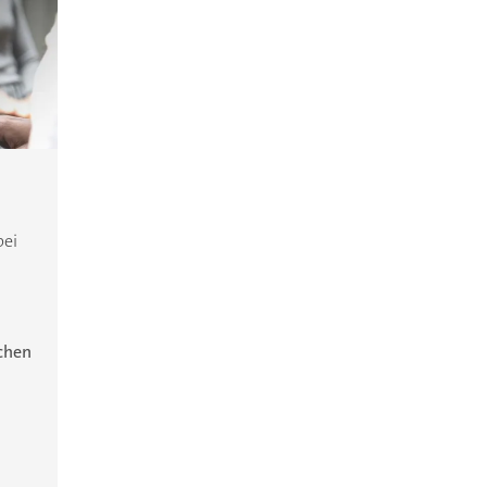
bei
ichen