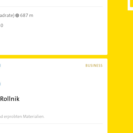
adrate)
687 m
30
BUSINESS
 Rollnik
d erprobten Materialien.