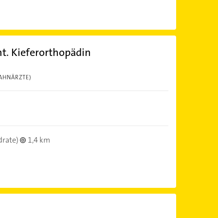
nt. Kieferorthopädin
AHNÄRZTE)
drate)
1,4 km