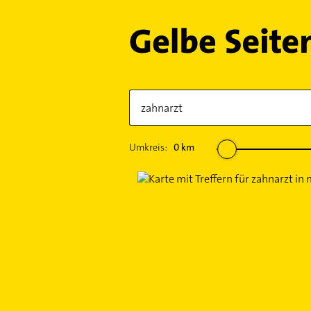
Umkreis:
0
km