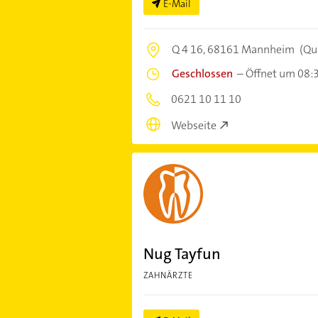
E-Mail
Q 4 16,
68161 Mannheim
(Qu
Geschlossen
–
Öffnet um 08:
0621 10 11 10
Webseite
Nug Tayfun
ZAHNÄRZTE