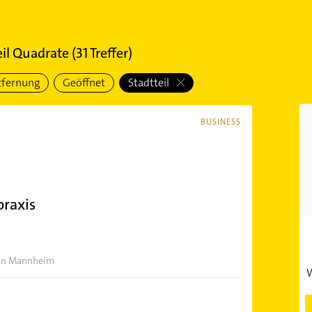
il Quadrate
(
31
Treffer)
tfernung
Geöffnet
Stadtteil
BUSINESS
praxis
r in Mannheim
W