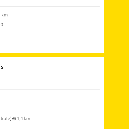
2 km
30
is
drate)
1,4 km