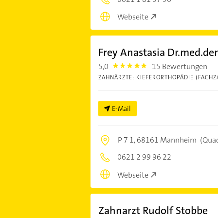
Webseite
Frey Anastasia Dr.med.de
5,0
15 Bewertungen
5.0
ZAHNÄRZTE: KIEFERORTHOPÄDIE (FACHZ
E-Mail
P 7 1,
68161 Mannheim
(Qua
0621 2 99 96 22
Webseite
Zahnarzt Rudolf Stobbe