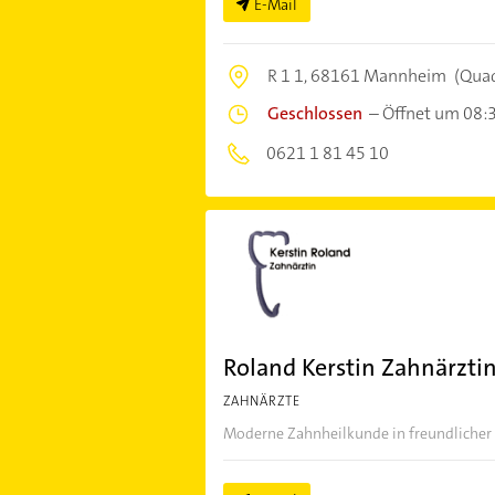
E-Mail
R 1 1,
68161 Mannheim
(Qua
Geschlossen
–
Öffnet um 08:
0621 1 81 45 10
Roland Kerstin Zahnärzti
ZAHNÄRZTE
Moderne Zahnheilkunde in freundlicher