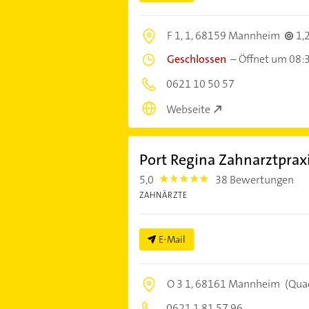
F 1, 1,
68159 Mannheim
1,
Geschlossen
–
Öffnet um 08:
0621 10 50 57
Webseite
Port Regina Zahnarztprax
5,0
38 Bewertungen
5.0
ZAHNÄRZTE
E-Mail
O 3 1,
68161 Mannheim
(Qua
0621 1 81 57 96