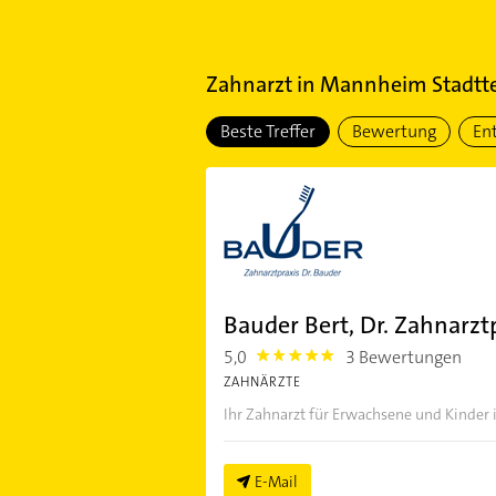
Zahnarzt
in
Mannheim Stadtte
Beste Treffer
Bewertung
En
Bauder Bert, Dr. Zahnarzt
5,0
3 Bewertungen
5.0
ZAHNÄRZTE
Ihr Zahnarzt für Erwachsene und Kinde
E-Mail