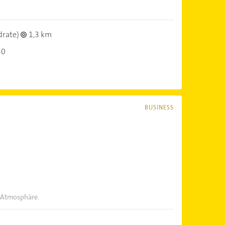
drate)
1,3 km
30
BUSINESS
n
 Atmosphäre.