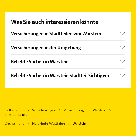
aufzunehmen. Einfach die passenden
Kontaktmöglichkeiten wie Adresse oder Mail in
unserem Kontaktdaten-Bereich auswählen. Hier
Was Sie auch interessieren könnte
finden Sie alle
Kontaktdaten
.
Versicherungen in Stadtteilen von Warstein
Belecke
Versicherungen in der Umgebung
Anröchte
Beliebte Suchen in Warstein
Möhnesee
Elektroinstallation
Rüthen
Beliebte Suchen in Warstein Stadtteil Sichtigvor
Elektriker
Bad Sassendorf
Heizung & Sanitär
Elektro Reparatur
Meschede
Physikalische Therapie
Physikalische Therapie
Erwitte
Physiotherapie
Physiotherapie
Soest
Gelbe Seiten
Versicherungen
Versicherungen in Warstein
Krankengymnastik
Krankengymnastik
HUK-COBURG
Bestwig
Klempner
Zahnarzt
Deutschland
Nordrhein-Westfalen
Warstein
Arnsberg
Gasinstallateur
Bauunternehmen
Olsberg