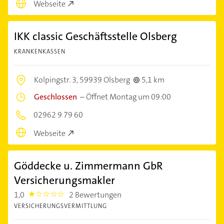
0291 2 03 30 31
Webseite
IKK classic Geschäftsstelle Olsberg
KRANKENKASSEN
Kolpingstr. 3,
59939 Olsberg
5,1 km
Geschlossen
–
Öffnet Montag um 09:00
02962 9 79 60
Webseite
Göddecke u. Zimmermann GbR
Versicherungsmakler
1,0
2 Bewertungen
1.0