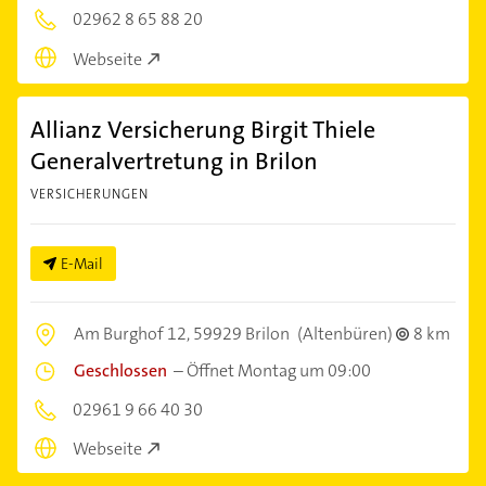
02962 8 65 88 20
Webseite
Allianz Versicherung Birgit Thiele
Generalvertretung in Brilon
VERSICHERUNGEN
E-Mail
Am Burghof 12,
59929 Brilon
(Altenbüren)
8 km
Geschlossen
–
Öffnet Montag um 09:00
02961 9 66 40 30
Webseite