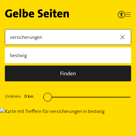
Finden
Umkreis:
0
km