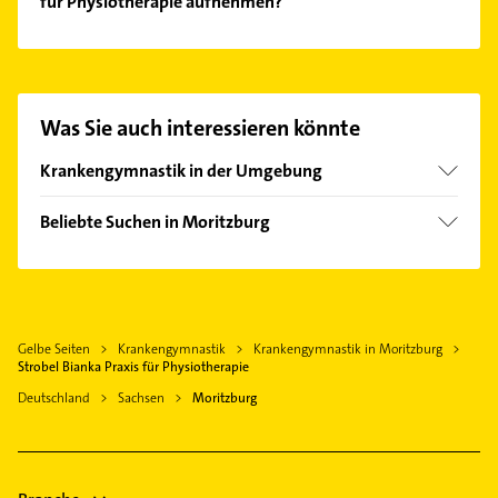
für Physiotherapie aufnehmen?
Es ist sehr einfach Kontakt mit Strobel Bianka Praxis
für Physiotherapie aufzunehmen. Einfach die
passenden Kontaktmöglichkeiten wie Adresse oder
Mail in unserem Kontaktdaten-Bereich auswählen.
Was Sie auch interessieren könnte
Hier finden Sie alle
Kontaktdaten
.
Krankengymnastik in der Umgebung
Radebeul
Beliebte Suchen in Moritzburg
Radeburg
Steuerberater
Weinböhla
Bauunternehmen
Coswig
Heizung & Sanitär
Niederau
Gelbe Seiten
Krankengymnastik
Krankengymnastik in Moritzburg
Lüftungsanlagen
Ottendorf-Okrilla
Strobel Bianka Praxis für Physiotherapie
Heizungsbauer
Dresden
Deutschland
Sachsen
Moritzburg
Heizungsfirmen
Klipphausen
Kammerjäger
Meißen
Putzfrau
Wilsdruff