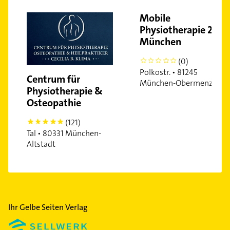
Obergiesing
Mobile
Obermenzing
Physiotherapie 24
Obersendling
München
Pasing
(0)
0
Perlach
Polkostr. • 81245
Centrum für
Ramersdorf
München-Obermenzing
Physiotherapie &
Riem
Osteopathie
Schwabing
(121)
Schwabing-West
5
Tal • 80331 München-
Schwanthalerhöhe
Altstadt
Sendling
Sendling-Westpark
Solln
Thalkirchen
Ihr Gelbe Seiten Verlag
Trudering
Untergiesing