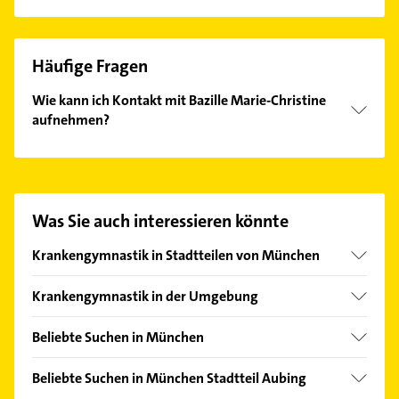
Häufige Fragen
Wie kann ich Kontakt mit Bazille Marie-Christine
aufnehmen?
Es ist sehr einfach Kontakt mit Bazille Marie-
Christine aufzunehmen. Einfach die passenden
Kontaktmöglichkeiten wie Adresse oder Mail in
unserem Kontaktdaten-Bereich auswählen. Hier
Was Sie auch interessieren könnte
finden Sie alle
Kontaktdaten
.
Krankengymnastik in Stadtteilen von München
Allach
Krankengymnastik in der Umgebung
Altstadt
Gräfelfing
Au
Beliebte Suchen in München
Germering
Berg am Laim
Phoniatrie
Planegg
Beliebte Suchen in München Stadtteil Aubing
Bogenhausen
Logopädie