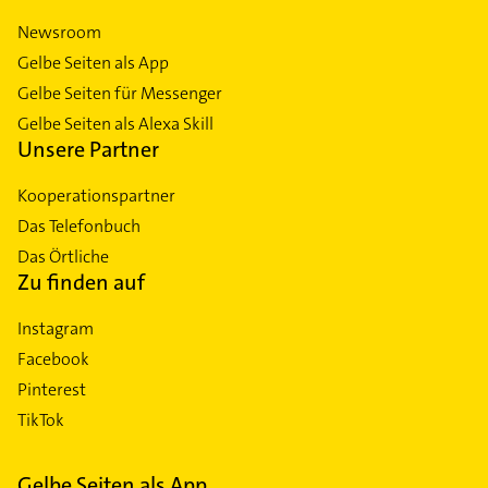
Stötteritz
Newsroom
Volkmarsdorf
Gelbe Seiten als App
Wiederitzsch
Gelbe Seiten für Messenger
Zentrum
Gelbe Seiten als Alexa Skill
Zentrum-Nord
Unsere Partner
Zentrum-Nordwest
Kooperationspartner
Zentrum-Süd
Das Telefonbuch
Zentrum-Südost
Das Örtliche
Zentrum-West
Zu finden auf
Instagram
Facebook
Pinterest
TikTok
Gelbe Seiten als App