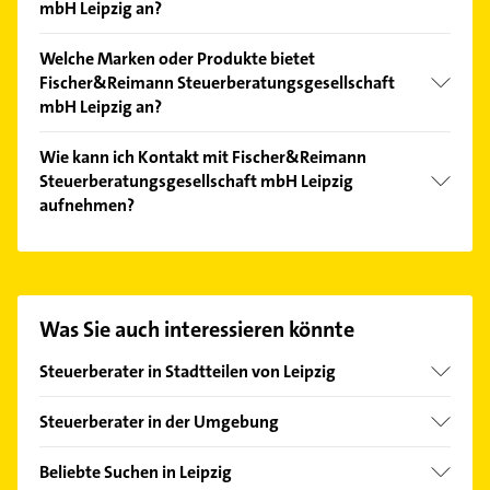
mbH Leipzig an?
Folgende Leistungen werden angeboten:
Welche Marken oder Produkte bietet
Altersvorsorge, Buchhaltung, Finanzbuchhaltung,
Fischer&Reimann Steuerberatungsgesellschaft
Gewinn- und Verlustrechnung und
mbH Leipzig an?
Jahresabschlüsse.
Das Angebot umfasst unter anderem
Wie kann ich Kontakt mit Fischer&Reimann
betriebswirtschaftliche Beratung, Steuerberatung
Steuerberatungsgesellschaft mbH Leipzig
und Unternehmensberatung.
aufnehmen?
Es ist sehr einfach Kontakt mit Fischer&Reimann
Steuerberatungsgesellschaft mbH Leipzig
aufzunehmen. Einfach die passenden
Kontaktmöglichkeiten wie Adresse oder Mail in
Was Sie auch interessieren könnte
unserem Kontaktdaten-Bereich auswählen. Hier
finden Sie alle
Kontaktdaten
.
Steuerberater in Stadtteilen von Leipzig
Althen-Kleinpösna
Steuerberater in der Umgebung
Böhlitz-Ehrenberg
Markkleeberg
Baalsdorf
Beliebte Suchen in Leipzig