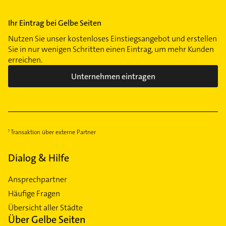
Liebertwolkwitz
Lindenau
Ihr Eintrag bei Gelbe Seiten
Lindenthal
Nutzen Sie unser kostenloses Einstiegsangebot und erstellen
Möckern
Sie in nur wenigen Schritten einen Eintrag, um mehr Kunden
erreichen.
Mölkau
Unternehmen eintragen
Miltitz
Mockau-Nord
Neustadt-Neuschönefeld
Paunsdorf
Plagwitz
Transaktion über externe Partner
Plaußig-Portitz
Dialog & Hilfe
Südvorstadt
Schönefeld-Abtnaundorf
Ansprechpartner
Schönefeld-Ost
Häufige Fragen
Schleußig
Übersicht aller Städte
Seehausen
Über Gelbe Seiten