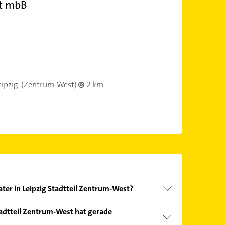
ft mbB
ipzig
(Zentrum-West)
2 km
ater in Leipzig Stadtteil Zentrum-West?
nd echter Kundenmeinungen und profitieren Sie
tadtteil Zentrum-West hat gerade
ebnisse können Sie sich einfach nach