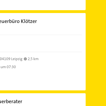
euerbüro Klötzer
04109 Leipzig
2,5 km
 um 07:30
uerberater