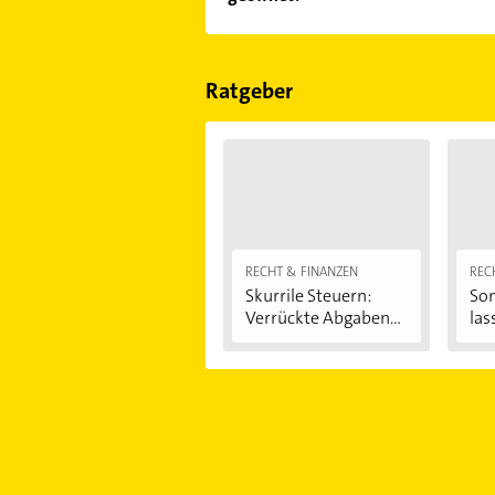
Bewertungen
sortiert anzeigen lass
Im Anbieter-Bereich finden Sie alle
Sonn- und Feiertagen abweichen k
Ratgeber
RECHT & FINANZEN
REC
Skurrile Steuern:
Son
Verrückte Abgaben...
las