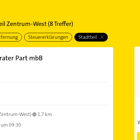
teil Zentrum-West
(
8
Treffer)
tfernung
Steuererklärungen
Stadtteil
rater Part mbB
Zentrum-West)
1,7 km
W
 um 09:30