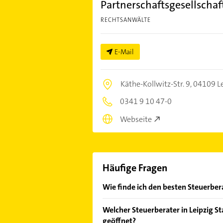
Partnerschaftsgesellscha
RECHTSANWÄLTE
E-Mail
Käthe-Kollwitz-Str. 9,
04109 Le
0341 9 10 47-0
Webseite
Häufige Fragen
Wie finde ich den besten Steuerber
Vergleichen Sie alle Anbieter anha
Welcher Steuerberater in Leipzig S
von den Empfehlungen. Die Sucherg
geöffnet?