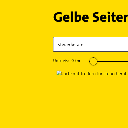
Umkreis:
0
km