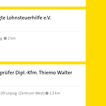
gte Lohnsteuerhilfe e.V.
ig
2 km
prüfer Dipl.-Kfm. Thiemo Walter
09 Leipzig
(Zentrum-West)
2,3 km