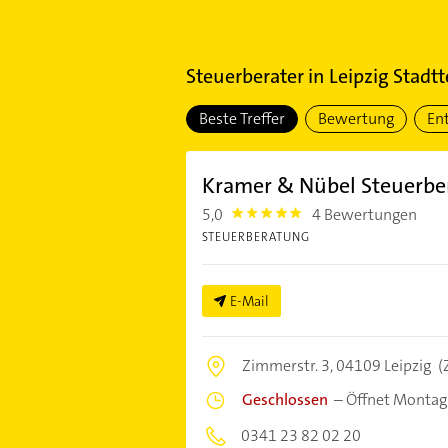
Steuerberater
in
Leipzig Stadt
Beste Treffer
Bewertung
En
Kramer & Nübel Steuerbe
5,0
4 Bewertungen
5.0
STEUERBERATUNG
E-Mail
Zimmerstr. 3,
04109 Leipzig
(
Geschlossen
–
Öffnet Montag
0341 23 82 02 20