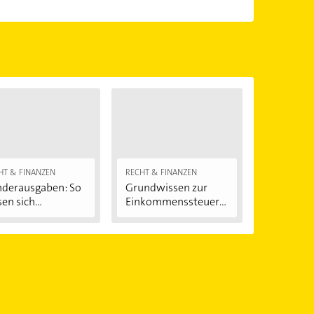
en.
Öffnungszeiten
. Bitte beachten Sie, dass diese an
önnen.
HT & FINANZEN
RECHT & FINANZEN
derausgaben: So
Grundwissen zur
sen sich...
Einkommenssteuere
rklärung