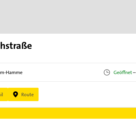
hstraße
um-Hamme
Geöffnet
–
il
Route