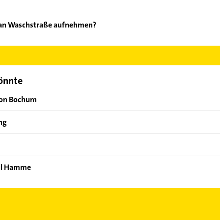
ean Waschstraße aufnehmen?
ash Clean Waschstraße aufzunehmen. Einfach die passenden Konta
ch auswählen. Hier finden Sie alle
Kontaktdaten
.
könnte
von Bochum
ng
eil Hamme