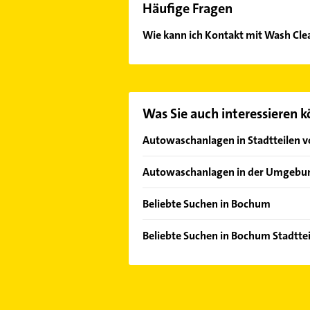
Häufige Fragen
Wie kann ich Kontakt mit Wash Cl
Es ist sehr einfach Kontakt mit W
Mail in unserem Kontaktdaten-Berei
Was Sie auch interessieren 
Autowaschanlagen in Stadtteilen 
Hofstede
Autowaschanlagen in der Umgebu
Herne
Beliebte Suchen in Bochum
Gelsenkirchen
Phoniatrie
Castrop-Rauxel
Beliebte Suchen in Bochum Stadtt
Logopädie
Essen
Rechtsanwalt
Schreiner
Sprockhövel
Bestatter
Fensterbauer
Gladbeck
Schreiner
Fenster