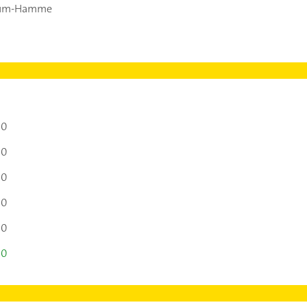
hum-Hamme
00
00
00
00
00
00