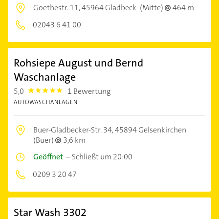
Goethestr. 11,
45964 Gladbeck
(Mitte)
464 m
02043 6 41 00
Rohsiepe August und Bernd
Waschanlage
5,0
1 Bewertung
5.0
AUTOWASCHANLAGEN
Buer-Gladbecker-Str. 34,
45894 Gelsenkirchen
(Buer)
3,6 km
Geöffnet
–
Schließt um 20:00
0209 3 20 47
Star Wash 3302