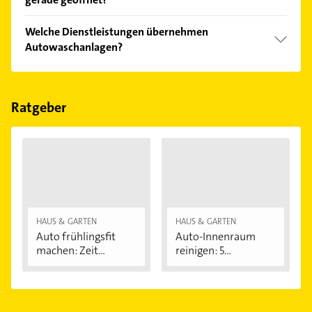
Empfehlungen. Die Suchergebnisse können Sie sich
einfach nach
Bewertungen
sortiert anzeigen lassen.
Im Anbieter-Bereich finden Sie alle
Öffnungszeiten
.
Welche Dienstleistungen übernehmen
Bitte beachten Sie, dass diese an Sonn- und
Autowaschanlagen?
Feiertagen abweichen können.
Folgende Leistungen werden angeboten:
Autowäsche, Bistro und Shop.
Ratgeber
HAUS & GARTEN
HAUS & GARTEN
Auto frühlingsfit
Auto-Innenraum
machen: Zeit...
reinigen: 5
Hausmittel...