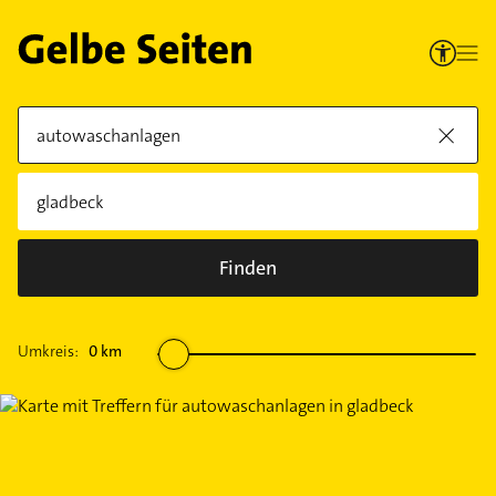
Finden
Umkreis:
0
km