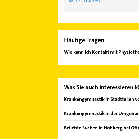
Mehr erfahren
Häufige Fragen
Wie kann ich Kontakt mit Physioth
Es ist sehr einfach Kontakt mit Ph
wie Adresse oder Mail in unserem K
Was Sie auch interessieren 
Krankengymnastik in Stadtteilen v
Hofweier
Krankengymnastik in der Umgebu
Schutterwald
Beliebte Suchen in Hohberg bei Of
Offenburg
Schreiner