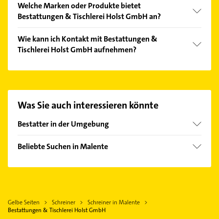
Welche Marken oder Produkte bietet
Aufarbeitung, Beratung, Brandschutz, Dachausbau
Bestattungen & Tischlerei Holst GmbH an?
und Dachausbauten.
Das Angebot umfasst unter anderem Einbaumöbel,
Wie kann ich Kontakt mit Bestattungen &
Haustüren, Holzboden, Holzfenster und
Tischlerei Holst GmbH aufnehmen?
Kunststofffenster.
Es ist sehr einfach Kontakt mit Bestattungen &
Tischlerei Holst GmbH aufzunehmen. Einfach die
passenden Kontaktmöglichkeiten wie Adresse oder
Mail in unserem Kontaktdaten-Bereich auswählen.
Was Sie auch interessieren könnte
Hier finden Sie alle
Kontaktdaten
.
Bestatter in der Umgebung
Eutin
Beliebte Suchen in Malente
Lütjenburg
Dachdecker
Oldenburg in Holstein
Bauunternehmen
Grömitz
Zahnarzt
Timmendorfer Strand
Gelbe Seiten
Schreiner
Schreiner in Malente
Elektroinstallation
Schönberg (Holstein)
Bestattungen & Tischlerei Holst GmbH
Elektriker