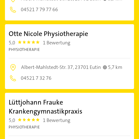
04521 7 79 77 66
Otte Nicole Physiotherapie
5,0
1 Bewertung
5.0
PHYSIOTHERAPIE
Albert-Mahlstedt-Str. 37,
23701 Eutin
5,7 km
04521 7 32 76
Lüttjohann Frauke
Krankengymnastikpraxis
5,0
1 Bewertung
5.0
PHYSIOTHERAPIE