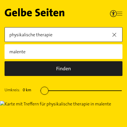
Finden
Umkreis:
0
km