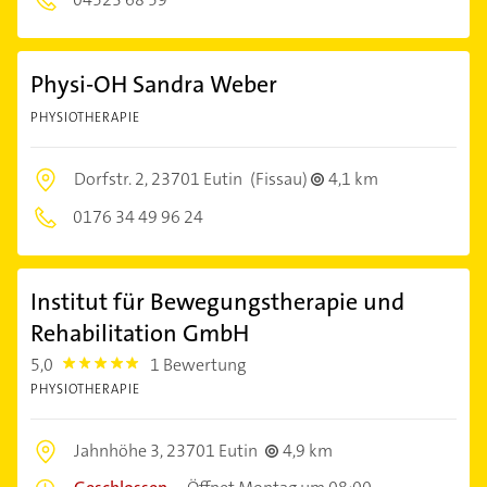
Physi-OH Sandra Weber
PHYSIOTHERAPIE
Dorfstr. 2,
23701 Eutin
(Fissau)
4,1 km
0176 34 49 96 24
Institut für Bewegungstherapie und
Rehabilitation GmbH
5,0
1 Bewertung
5.0
PHYSIOTHERAPIE
Jahnhöhe 3,
23701 Eutin
4,9 km