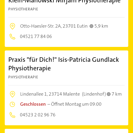
Klein-Manowski Mirjam Physiotherapie
PHYSIOTHERAPIE
Otto-Haesler-Str. 2A,
23701 Eutin
5,9 km
04521 77 84 06
Praxis "für Dich!" Isis-Patricia Gundlack
Physiotherapie
PHYSIOTHERAPIE
Lindenallee 1,
23714 Malente
(Lindenhof)
7 km
Geschlossen
–
Öffnet Montag um 09:00
04523 2 02 96 76