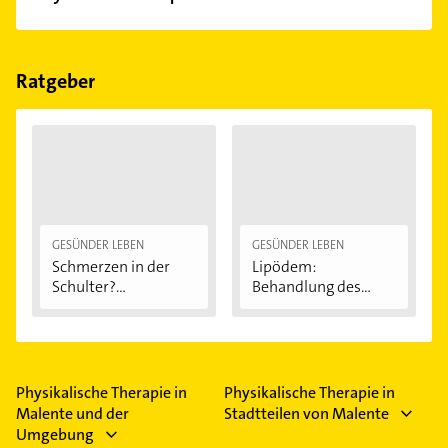
Feiertagen abweichen können.
Folgende Leistungen werden angeboten:
Physiotherapie, Krankengymnastik, Lymphdrainage,
Manuelle Therapie und Hausbesuche.
Ratgeber
GESÜNDER LEBEN
GESÜNDER LEBEN
Schmerzen in der
Lipödem:
Schulter?
Behandlung des
Eingeklemmtes...
"Reiterhosen-
Syndroms"
Physikalische Therapie in
Physikalische Therapie in
Malente und der
Stadtteilen von Malente
Umgebung