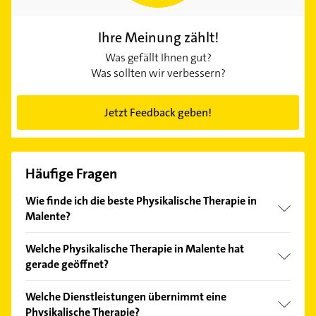
Ihre Meinung zählt!
Was gefällt Ihnen gut?
Was sollten wir verbessern?
Jetzt Feedback geben!
Häufige Fragen
Wie finde ich die beste Physikalische Therapie in
Malente?
Vergleichen Sie alle Anbieter anhand echter
Welche Physikalische Therapie in Malente hat
Kundenmeinungen und profitieren Sie von den
gerade geöffnet?
Empfehlungen. Die Suchergebnisse können Sie sich
einfach nach
Bewertungen
sortiert anzeigen lassen.
Im Anbieter-Bereich finden Sie alle
Öffnungszeiten
.
Welche Dienstleistungen übernimmt eine
Bitte beachten Sie, dass diese an Sonn- und
Physikalische Therapie?