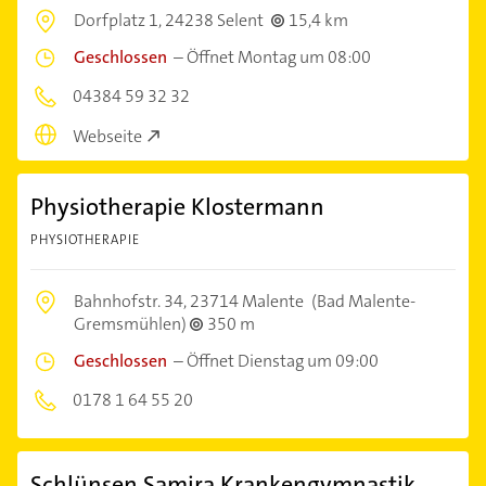
Dorfplatz 1,
24238 Selent
15,4 km
Geschlossen
–
Öffnet Montag um 08:00
04384 59 32 32
Webseite
Physiotherapie Klostermann
PHYSIOTHERAPIE
Bahnhofstr. 34,
23714 Malente
(Bad Malente-
Gremsmühlen)
350 m
Geschlossen
–
Öffnet Dienstag um 09:00
0178 1 64 55 20
Schlünsen Samira Krankengymnastik