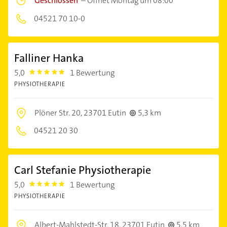
Geschlossen
–
Öffnet Montag um 08:00
04521 70 10-0
Falliner Hanka
5,0
1 Bewertung
5.0
PHYSIOTHERAPIE
Plöner Str. 20,
23701 Eutin
5,3 km
04521 20 30
Carl Stefanie Physiotherapie
5,0
1 Bewertung
5.0
PHYSIOTHERAPIE
Albert-Mahlstedt-Str. 18,
23701 Eutin
5,5 km