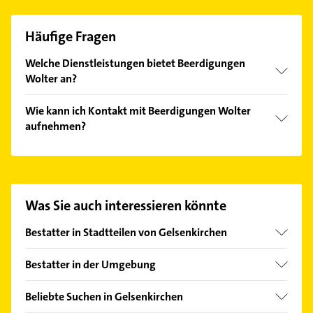
Häufige Fragen
Welche Dienstleistungen bietet Beerdigungen
Wolter an?
Folgende Leistungen werden angeboten:
Wie kann ich Kontakt mit Beerdigungen Wolter
Beerdigung, Beerdigungen, Beerdigungsinstitut,
aufnehmen?
Bestatter und Bestattung.
Es ist sehr einfach Kontakt mit Beerdigungen Wolter
aufzunehmen. Einfach die passenden
Kontaktmöglichkeiten wie Adresse oder Mail in
unserem Kontaktdaten-Bereich auswählen. Hier
Was Sie auch interessieren könnte
finden Sie alle
Kontaktdaten
.
Bestatter in Stadtteilen von Gelsenkirchen
Altstadt
Bestatter in der Umgebung
Bismarck
Herten Westfalen
Buer
Beliebte Suchen in Gelsenkirchen
Marl