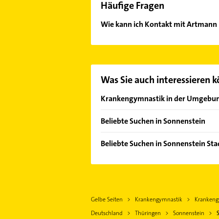
Häufige Fragen
Wie kann ich Kontakt mit Artmann
Es ist sehr einfach Kontakt mit A
oder Mail in unserem Kontaktdaten-
Was Sie auch interessieren 
Krankengymnastik in der Umgebu
Am Ohmberg
Beliebte Suchen in Sonnenstein
Bad Lauterberg im Harz
Bauunternehmen
Bad Sachsa
Beliebte Suchen in Sonnenstein St
Maler
Herzberg am Harz
Bauunternehmen
Bestatter
Duderstadt
Maler
Breitenworbis
Walkenried
Gelbe Seiten
Krankengymnastik
Krankeng
Gieboldehausen
Deutschland
Thüringen
Sonnenstein