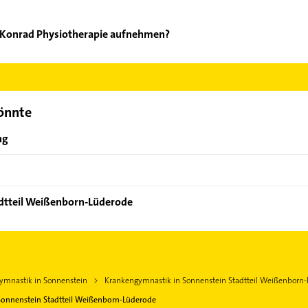
 Konrad Physiotherapie aufnehmen?
rtmann Konrad Physiotherapie aufzunehmen. Einfach die passende
Bereich auswählen. Hier finden Sie alle
Kontaktdaten
.
könnte
ng
adtteil Weißenborn-Lüderode
ymnastik in Sonnenstein
Krankengymnastik in Sonnenstein Stadtteil Weißenborn
Sonnenstein Stadtteil Weißenborn-Lüderode