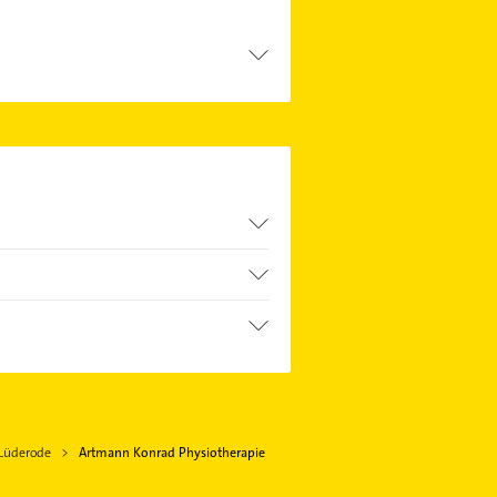
n Kontaktmöglichkeiten wie Adresse
-Lüderode
Artmann Konrad Physiotherapie