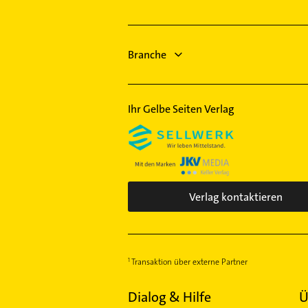
Hattorf am Harz
Leinefelde-Worbis
Branche
Ihr Gelbe Seiten Verlag
Verlag kontaktieren
Transaktion über externe Partner
Dialog & Hilfe
Ü