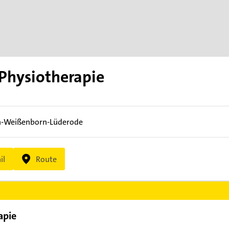
Physiotherapie
n-Weißenborn-Lüderode
il
Route
apie