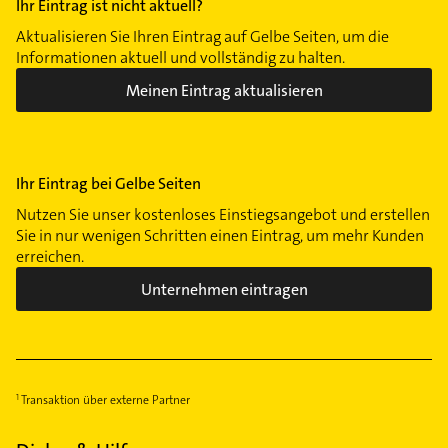
Ihr Eintrag ist nicht aktuell?
Südvorstadt-Ost
Aktualisieren Sie Ihren Eintrag auf Gelbe Seiten, um die
Seevorstadt-Ost/Großer Garten
Informationen aktuell und vollständig zu halten.
Seidnitz/Dobritz
Meinen Eintrag aktualisieren
Strehlen
Striesen-Ost
Striesen-Süd
Ihr Eintrag bei Gelbe Seiten
Striesen-West
Trachau
Nutzen Sie unser kostenloses Einstiegsangebot und erstellen
Sie in nur wenigen Schritten einen Eintrag, um mehr Kunden
Weixdorf
erreichen.
Wilsdruffer Vorstadt/Seevorstadt-West
Unternehmen eintragen
Transaktion über externe Partner