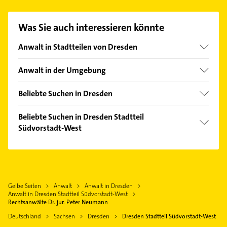
passenden Kontaktmöglichkeiten wie Adresse oder
Mail in unserem Kontaktdaten-Bereich auswählen.
Was Sie auch interessieren könnte
Hier finden Sie alle
Kontaktdaten
.
Anwalt in Stadtteilen von Dresden
Äußere Neustadt
Anwalt in der Umgebung
Albertstadt
Freital
Bühlau/Weißer Hirsch
Beliebte Suchen in Dresden
Radebeul
Blasewitz
Rechtsanwalt
Dohna
Beliebte Suchen in Dresden Stadtteil
Briesnitz
Physikalische Therapie
Südvorstadt-West
Wilsdruff
Coschütz/Gittersee
Physiotherapie
Moritzburg
Rechtsanwalt
Cotta
Krankengymnastik
Coswig
Physikalische Therapie
Friedrichstadt
Immobilien
Dippoldiswalde
Physiotherapie
Gruna
Immobilienmakler
Gelbe Seiten
Anwalt
Anwalt in Dresden
Radeberg
Krankengymnastik
Industriegebiet Klotzsche
Anwalt in Dresden Stadtteil Südvorstadt-West
Kanalreinigung
Pirna
Zahnarzt
Rechtsanwälte Dr. jur. Peter Neumann
Innere Altstadt
Fensterbauer
Weinböhla
Phoniatrie
Deutschland
Sachsen
Dresden
Dresden Stadtteil Südvorstadt-West
Innere Neustadt
Fenster