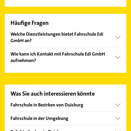
Häufige Fragen
Welche Dienstleistungen bietet Fahrschule Edi
GmbH an?
Folgende Leistungen werden angeboten:
Wie kann ich Kontakt mit Fahrschule Edi GmbH
Fahrausbildung, Fahrprüfung, Vorbereitung auf
aufnehmen?
theoretische Prüfungen und Zweiradtraining.
Es ist sehr einfach Kontakt mit Fahrschule Edi GmbH
aufzunehmen. Einfach die passenden
Kontaktmöglichkeiten wie Adresse oder Mail in
unserem Kontaktdaten-Bereich auswählen. Hier
Was Sie auch interessieren könnte
finden Sie alle
Kontaktdaten
.
Fahrschule in Bezirken von Duisburg
Bezirk Duisburg-Mitte
Fahrschule in der Umgebung
Bezirk Duisburg-Süd
Moers