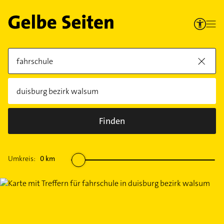
Finden
Umkreis:
0
km