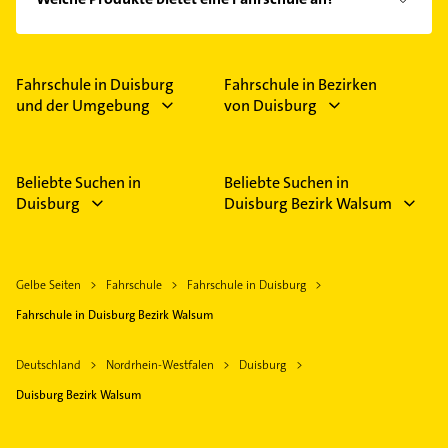
individuell an das Lerntempo des Fahrschülers
Fahrausbildung und Fahrprüfung.
angepasst wird.
Das Angebot umfasst unter anderem Führerschein.
Fahrschule in Duisburg
Fahrschule in Bezirken
und der Umgebung
von Duisburg
Beliebte Suchen in
Beliebte Suchen in
Duisburg
Duisburg Bezirk Walsum
Gelbe Seiten
Fahrschule
Fahrschule in Duisburg
Fahrschule in Duisburg Bezirk Walsum
Deutschland
Nordrhein-Westfalen
Duisburg
Duisburg Bezirk Walsum