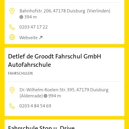
Bahnhofstr. 206,
47178 Duisburg
(Vierlinden)
394 m
0203 47 17 22
Webseite
Detlef de Groodt Fahrschul GmbH
Autofahrschule
FAHRSCHULEN
Dr.-Wilhelm-Roelen-Str. 395,
47179 Duisburg
(Aldenrade)
994 m
0203 4 84 54 69
Fahrschule Stop u. Drive