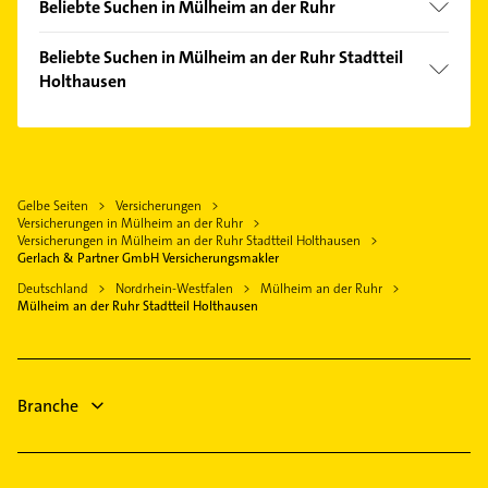
Eppinghofen
Beliebte Suchen in Mülheim an der Ruhr
Essen
Heißen
Ärztehaus
Duisburg
Beliebte Suchen in Mülheim an der Ruhr Stadtteil
Mitte
Hausarzt
Holthausen
Heiligenhaus
Mitte-Ost
Allgemeinarzt
Bottrop
Ärztehaus
Saarn
Arzt
Velbert
Hausarzt
Saarn/Mintard
Kammerjäger
Ratingen
Allgemeinarzt
Speldorf
Fensterbauer
Gelbe Seiten
Versicherungen
Gelsenkirchen
Arzt
Styrum
Versicherungen in Mülheim an der Ruhr
Fenster
Wülfrath
Steuerberater
Versicherungen in Mülheim an der Ruhr Stadtteil Holthausen
Winkhausen
Physikalische Therapie
Gerlach & Partner GmbH Versicherungsmakler
Gladbeck
Gartenbau & Landschaftsbau
Physiotherapie
Deutschland
Nordrhein-Westfalen
Mülheim an der Ruhr
Rechtsanwalt
Mülheim an der Ruhr Stadtteil Holthausen
Krankengymnastik
Immobilien
Immobilienmakler
Elektroinstallation
Branche