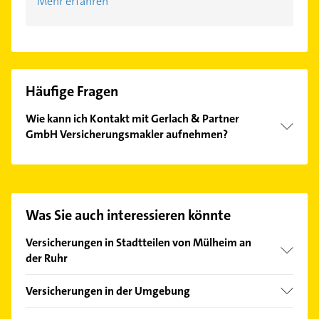
Mehr erfahren
Häufige Fragen
Wie kann ich Kontakt mit Gerlach & Partner
GmbH Versicherungsmakler aufnehmen?
Es ist sehr einfach Kontakt mit Gerlach & Partner
GmbH Versicherungsmakler aufzunehmen. Einfach
die passenden Kontaktmöglichkeiten wie Adresse
oder Mail in unserem Kontaktdaten-Bereich
Was Sie auch interessieren könnte
auswählen. Hier finden Sie alle
Kontaktdaten
.
Versicherungen in Stadtteilen von Mülheim an
der Ruhr
Broich
Versicherungen in der Umgebung
Dümpten
Oberhausen Rheinland