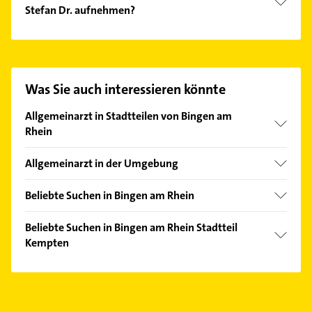
Stefan Dr. aufnehmen?
Es ist sehr einfach Kontakt mit Osten Klaus Dr. u.
Claus Stefan Dr. aufzunehmen. Einfach die
passenden Kontaktmöglichkeiten wie Adresse oder
Mail in unserem Kontaktdaten-Bereich auswählen.
Was Sie auch interessieren könnte
Hier finden Sie alle
Kontaktdaten
.
Allgemeinarzt in Stadtteilen von Bingen am
Rhein
Büdesheim
Allgemeinarzt in der Umgebung
Geisenheim Rheingau
Beliebte Suchen in Bingen am Rhein
Gau-Algesheim
Immobilien
Gensingen
Beliebte Suchen in Bingen am Rhein Stadtteil
Immobilienmakler
Kempten
Langenlonsheim
Rechtsanwalt
Oestrich-Winkel
Rechtsanwalt
Phoniatrie
Ingelheim am Rhein
Heizung & Sanitär
Logopädie
Sprendlingen Rheinhessen
Lüftungsanlagen