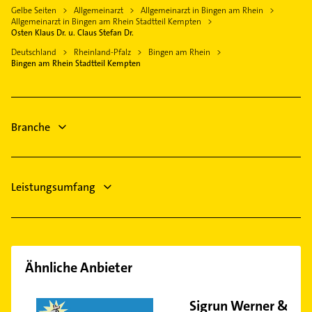
Elektroinstallation
Gelbe Seiten
Allgemeinarzt
Allgemeinarzt in Bingen am Rhein
Kiedrich Rheingau
Heizungsbauer
Allgemeinarzt in Bingen am Rhein Stadtteil Kempten
Elektriker
Bad Kreuznach
Heizungsfirmen
Osten Klaus Dr. u. Claus Stefan Dr.
Elektro Reparatur
Eltville am Rhein
Steuerberater
Deutschland
Rheinland-Pfalz
Bingen am Rhein
Bauunternehmen
Bingen am Rhein Stadtteil Kempten
Physikalische Therapie
Bestatter
Physiotherapie
Krankengymnastik
Branche
Immobilien
Leistungsumfang
Ähnliche Anbieter
Sigrun Werner &